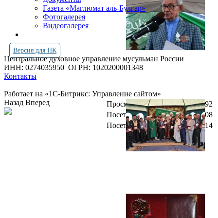
Газета «Маглюмат аль-Булгар»
Фотогалерея
Видеогалерея
Версия для ПК
Центральное духовное управление мусульман России
ИНН: 0274035950
ОГРН: 1020200001348
Контакты
Работает на «1С-Битрикс: Управление сайтом»
Назад
Вперед
Просмотров всего:
4252092
Посетителей сегодня:
2608
Посетителей в онлайн:
14