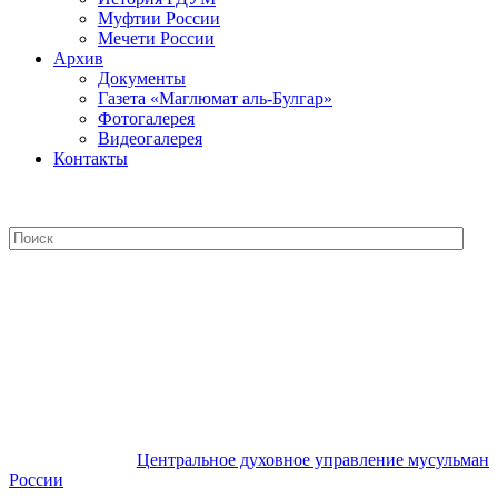
Муфтии России
Мечети России
Архив
Документы
Газета «Маглюмат аль-Булгар»
Фотогалерея
Видеогалерея
Контакты
Центральное духовное управление
мусульман России
Центральное духовное управление мусульман
России