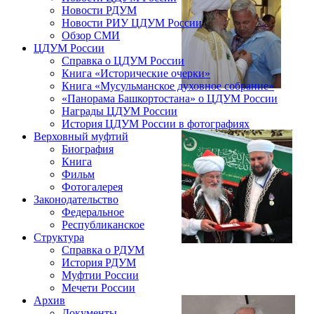
Новости РДУМ
Новости РИУ ЦДУМ России
Обзор СМИ
ЦДУМ России
Справка о ЦДУМ России
Книга «Исторические очерки»
Книга «Мусульманское духовное собрание»
«Панорама Башкортостана» о ЦДУМ России
Награды ЦДУМ России
История ЦДУМ России в фотографиях
Верховный муфтий
Биография
Книга
Фильм
Фотогалерея
Законодательство
Федеральное
Республиканское
Структура
Справка о РДУМ
История РДУМ
Муфтии России
Мечети России
Архив
Документы