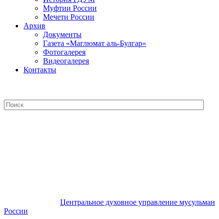
Муфтии России
Мечети России
Архив
Документы
Газета «Маглюмат аль-Булгар»
Фотогалерея
Видеогалерея
Контакты
Центральное духовное управление
мусульман России
Центральное духовное управление мусульман
России