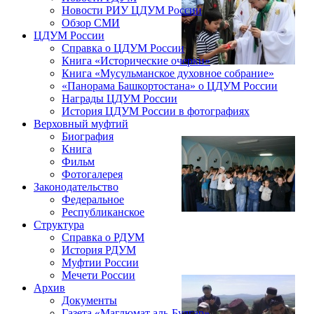
Новости РИУ ЦДУМ России
Обзор СМИ
ЦДУМ России
Справка о ЦДУМ России
Книга «Исторические очерки»
Книга «Мусульманское духовное собрание»
«Панорама Башкортостана» о ЦДУМ России
Награды ЦДУМ России
История ЦДУМ России в фотографиях
Верховный муфтий
Биография
Книга
Фильм
Фотогалерея
Законодательство
Федеральное
Республиканское
Структура
Справка о РДУМ
История РДУМ
Муфтии России
Мечети России
Архив
Документы
Газета «Маглюмат аль-Булгар»