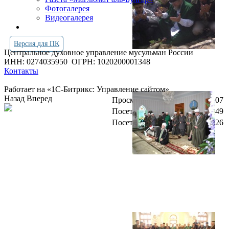
Фотогалерея
Видеогалерея
Версия для ПК
Центральное духовное управление мусульман России
ИНН: 0274035950
ОГРН: 1020200001348
Контакты
Работает на «1С-Битрикс: Управление сайтом»
Назад
Вперед
Просмотров всего:
4263907
Посетителей сегодня:
4349
Посетителей в онлайн:
26