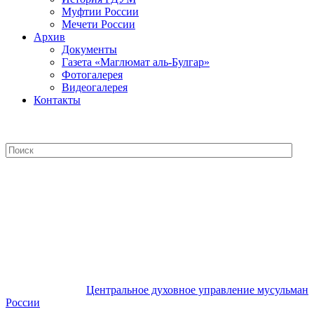
Муфтии России
Мечети России
Архив
Документы
Газета «Маглюмат аль-Булгар»
Фотогалерея
Видеогалерея
Контакты
Центральное духовное управление
мусульман России
Центральное духовное управление мусульман
России