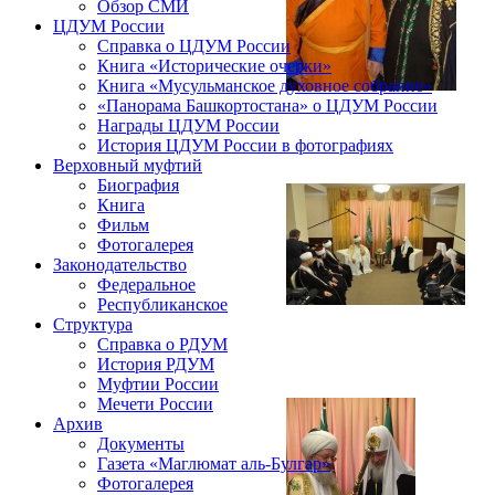
Обзор СМИ
ЦДУМ России
Справка о ЦДУМ России
Книга «Исторические очерки»
Книга «Мусульманское духовное собрание»
«Панорама Башкортостана» о ЦДУМ России
Награды ЦДУМ России
История ЦДУМ России в фотографиях
Верховный муфтий
Биография
Книга
Фильм
Фотогалерея
Законодательство
Федеральное
Республиканское
Структура
Справка о РДУМ
История РДУМ
Муфтии России
Мечети России
Архив
Документы
Газета «Маглюмат аль-Булгар»
Фотогалерея