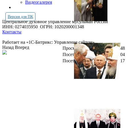
Видеогалерея
Версия для ПК
Центральное духовное управление мусульман России
ИНН: 0274035950
ОГРН: 1020200001348
Контакты
Работает на «1С-Битрикс: Управление сайтом»
Назад
Вперед
Просмотров всего:
4255348
Посетителей сегодня:
304
Посетителей в онлайн:
17