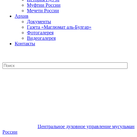
Муфтии России
Мечети России
Архив
Документы
Газета «Маглюмат аль-Булгар»
Фотогалерея
Видеогалерея
Контакты
Центральное духовное управление
мусульман России
Центральное духовное управление мусульман
России