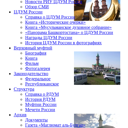
Новости РИУ ЦДУМ России
Обзор СМИ
ЦДУМ России
Справка о ЦДУМ России
Книга «Исторические очерки»
Книга «Мусульманское духовное собрание»
«Панорама Башкортостана» о ЦДУМ России
Награды ЦДУМ России
История ЦДУМ России в фотографиях
Верховный муфтий
Биография
Книга
Фильм
Фотогалерея
Законодательство
Федеральное
Республиканское
Структура
Справка о РДУМ
История РДУМ
Муфтии России
Мечети России
Архив
Документы
Газета «Маглюмат аль-Булгар»