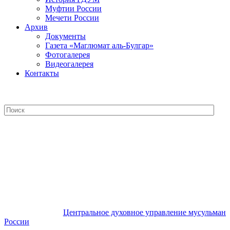
Муфтии России
Мечети России
Архив
Документы
Газета «Маглюмат аль-Булгар»
Фотогалерея
Видеогалерея
Контакты
Центральное духовное управление
мусульман России
Центральное духовное управление мусульман
России