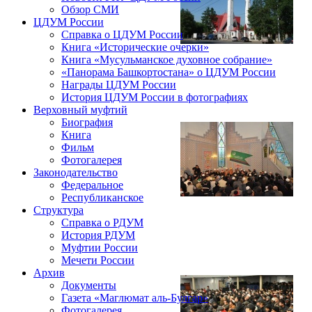
Обзор СМИ
ЦДУМ России
Справка о ЦДУМ России
Книга «Исторические очерки»
Книга «Мусульманское духовное собрание»
«Панорама Башкортостана» о ЦДУМ России
Награды ЦДУМ России
История ЦДУМ России в фотографиях
Верховный муфтий
Биография
Книга
Фильм
Фотогалерея
Законодательство
Федеральное
Республиканское
Структура
Справка о РДУМ
История РДУМ
Муфтии России
Мечети России
Архив
Документы
Газета «Маглюмат аль-Булгар»
Фотогалерея