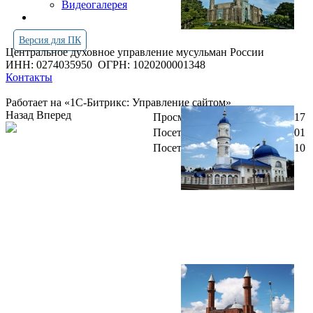
Видеогалерея
Версия для ПК
Центральное духовное управление мусульман России
ИНН: 0274035950
ОГРН: 1020200001348
Контакты
Работает на «1С-Битрикс: Управление сайтом»
Назад
Вперед
Просмотров всего:
4265817
Посетителей сегодня:
1101
Посетителей в онлайн:
10