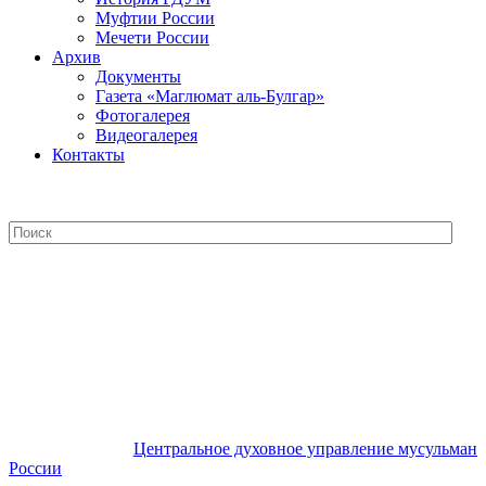
Муфтии России
Мечети России
Архив
Документы
Газета «Маглюмат аль-Булгар»
Фотогалерея
Видеогалерея
Контакты
Центральное духовное управление
мусульман России
Центральное духовное управление мусульман
России