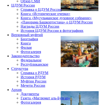
Обзор СМИ
ЦДУМ России
Справка о ЦДУМ России
Книга «Исторические очерки»
Книга «Мусульманское духовное собрание»
«Панорама Башкортостана» о ЦДУМ России
Награды ЦДУМ России
История ЦДУМ России в фотографиях
Верховный муфтий
Биография
Книга
Фильм
Фотогалерея
Законодательство
Федеральное
Республиканское
Структура
Справка о РДУМ
История РДУМ
Муфтии России
Мечети России
Архив
Документы
Газета «Маглюмат аль-Булгар»
Фотогалерея