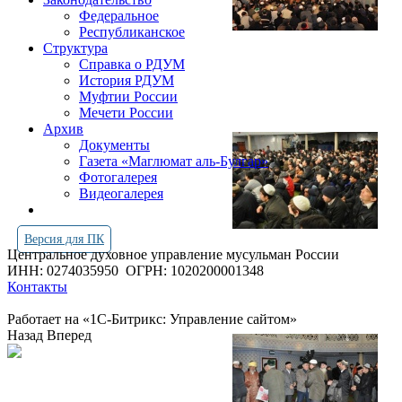
Федеральное
Республиканское
Структура
Справка о РДУМ
История РДУМ
Муфтии России
Мечети России
Архив
Документы
Газета «Маглюмат аль-Булгар»
Фотогалерея
Видеогалерея
Версия для ПК
Центральное духовное управление мусульман России
ИНН: 0274035950
ОГРН: 1020200001348
Контакты
Работает на «1С-Битрикс: Управление сайтом»
Назад
Вперед