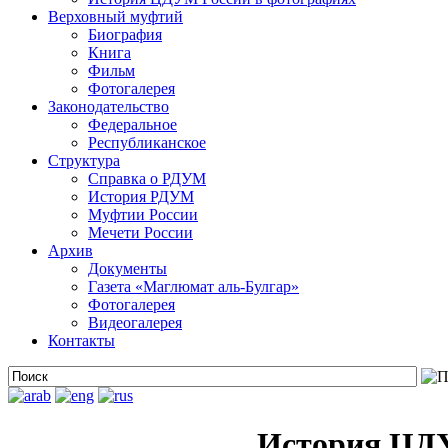
Верховный муфтий
Биография
Книга
Фильм
Фотогалерея
Законодательство
Федеральное
Республиканское
Структура
Справка о РДУМ
История РДУМ
Муфтии России
Мечети России
Архив
Документы
Газета «Маглюмат аль-Булгар»
Фотогалерея
Видеогалерея
Контакты
История ЦДУ