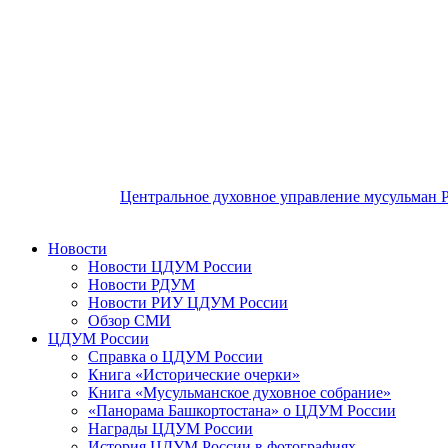
Центральное духовное управление мусульман 
Новости
Новости ЦДУМ России
Новости РДУМ
Новости РИУ ЦДУМ России
Обзор СМИ
ЦДУМ России
Справка о ЦДУМ России
Книга «Исторические очерки»
Книга «Мусульманское духовное собрание»
«Панорама Башкортостана» о ЦДУМ России
Награды ЦДУМ России
История ЦДУМ России в фотографиях