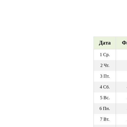
Дата
Ф
1 Ср.
2 Чт.
3 Пт.
4 Сб.
5 Вс.
6 Пн.
7 Вт.