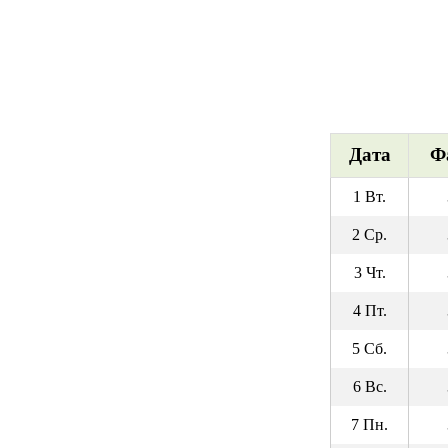
Дата
Ф
1 Вт.
2 Ср.
3 Чт.
4 Пт.
5 Сб.
6 Вс.
7 Пн.