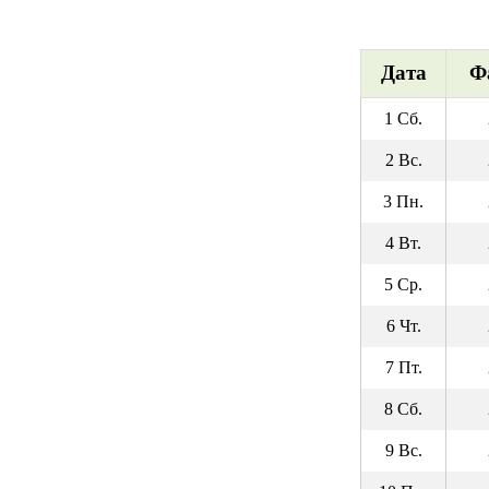
Дата
Ф
1 Сб.
2 Вс.
3 Пн.
4 Вт.
5 Ср.
6 Чт.
7 Пт.
8 Сб.
9 Вс.