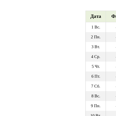
Дата
Ф
1 Вс.
2 Пн.
3 Вт.
4 Ср.
5 Чт.
6 Пт.
7 Сб.
8 Вс.
9 Пн.
10 Вт.