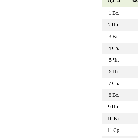
Дата
Ф
1 Вс.
2 Пн.
3 Вт.
4 Ср.
5 Чт.
6 Пт.
7 Сб.
8 Вс.
9 Пн.
10 Вт.
11 Ср.