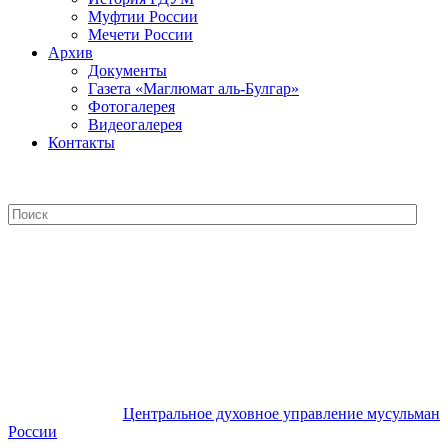
Муфтии России
Мечети России
Архив
Документы
Газета «Маглюмат аль-Булгар»
Фотогалерея
Видеогалерея
Контакты
Центральное духовное управление
мусульман России
Центральное духовное управление мусульман
России