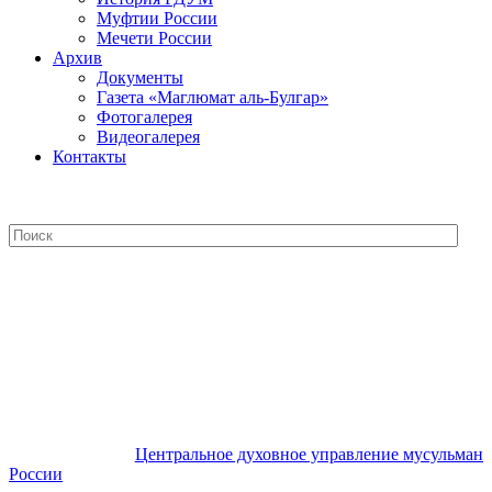
Муфтии России
Мечети России
Архив
Документы
Газета «Маглюмат аль-Булгар»
Фотогалерея
Видеогалерея
Контакты
Центральное духовное управление
мусульман России
Центральное духовное управление мусульман
России