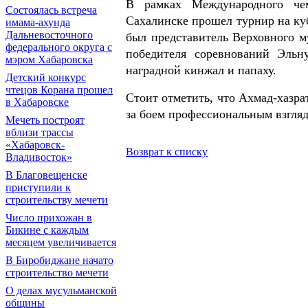
В рамках Международного ч
Состоялась встреча
Сахалинске прошел турнир на ку
имама-ахунда
Дальневосточного
был представитель Верховного 
федерального округа с
победителя соревнований Эль
мэром Хабаровска
наградной кинжал и папаху.
Детский конкурс
чтецов Корана прошел
Стоит отметить, что Ахмад-хазра
в Хабаровске
за боем профессиональным взгляд
Мечеть построят
вблизи трассы
«Хабаровск-
Возврат к списку
Владивосток»
В Благовещенске
приступили к
строительству мечети
Число прихожан в
Бикине с каждым
месяцем увеличивается
В Биробиджане начато
строительство мечети
О делах мусульманской
общины