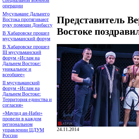
специальной военной
операции
Мусульмане Дальнего
Представитель Ве
Востока протягивают
руку помощи Донбассу
Востоке поздрави
В Хабаровске прошел
мусульманский форум
В Хабаровске прошел
III мусульманский
форум «Ислам на
Дальнем Востоке:
уникальное и
всеобщее»
II мусульманский
форум «Ислам на
Дальнем Востоке:
Территория единства и
согласия»
«Маулид ан-Наби»
провели в каждом
региональном
24.11.2014
управлении ЦДУМ
России