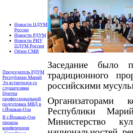
Новости ЦДУМ
России
Новости РДУМ
Новости РИУ
ЦДУМ России
Обзор СМИ
Заседание было 
Председатель РДУМ
традиционного про
Республики Марий
российскими мусульм
Эл встретился со
слушателями
Центра
Организаторами 
профессиональной
подготовки МВД в
Республики Ма
г.Йошкар-Ола
В г.Йошкар-Ола
Министерство к
прошла
конференция
национальностей ре