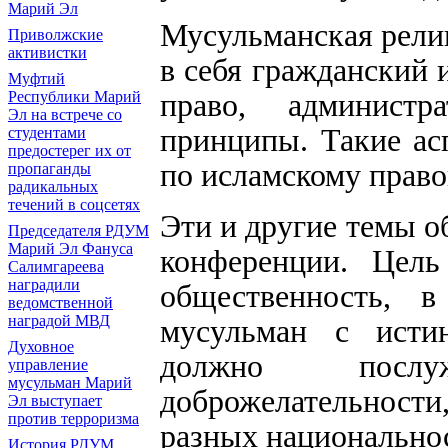
Марий Эл
Мусульманская рели
Приволжские
активистки
в себя гражданский 
Муфтий
право, админист
Республики Марий
Эл на встрече со
принципы. Такие ас
студентами
предостерег их от
по исламскому прав
пропаганды
радикальных
течений в соцсетях
Эти и другие темы о
Председателя РДУМ
Марий Эл Фануса
конференции. Цел
Салимгареева
наградили
общественность, 
ведомственной
наградой МВД
мусульман с исти
Духовное
должно послу
управление
мусульман Марий
доброжелательност
Эл выступает
против терроризма
разных национальнос
История РДУМ