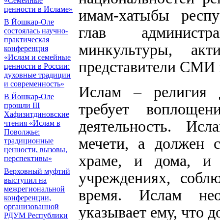
«Семейные
ценности в Исламе»
имам-хатыбы респу
В Йошкар-Оле
глав администр
состоялась научно-
практическая
минкультуры, акт
конференция
«Ислам и семейные
представители СМИ 
ценности в России:
духовные традиции
и современность»
Ислам – религия д
В Йошкар-Оле
требует воплощен
прошли III
Хафизитдиновские
деятельность. Исл
чтения «Ислам в
Поволжье:
мечети, а должен с
традиционные
ценности, вызовы,
храме, и дома, и 
перспективы»
Верховный муфтий
учреждениях, собл
выступил на
межрегиональной
время. Ислам не
конференции,
организованной
указывает ему, что до
РДУМ Республики