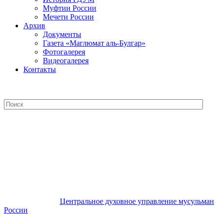
Муфтии России
Мечети России
Архив
Документы
Газета «Маглюмат аль-Булгар»
Фотогалерея
Видеогалерея
Контакты
Центральное духовное управление
мусульман России
Центральное духовное управление мусульман
России