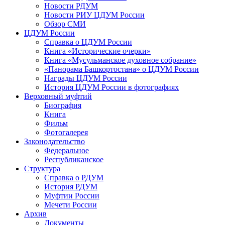
Новости РДУМ
Новости РИУ ЦДУМ России
Обзор СМИ
ЦДУМ России
Справка о ЦДУМ России
Книга «Исторические очерки»
Книга «Мусульманское духовное собрание»
«Панорама Башкортостана» о ЦДУМ России
Награды ЦДУМ России
История ЦДУМ России в фотографиях
Верховный муфтий
Биография
Книга
Фильм
Фотогалерея
Законодательство
Федеральное
Республиканское
Структура
Справка о РДУМ
История РДУМ
Муфтии России
Мечети России
Архив
Документы