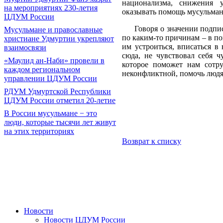
национализма, снижения у
на мероприятиях 230-летия
оказывать помощь мусульман
ЦДУМ России
Говоря о значении подписан
Мусульмане и православные
по каким-то причинам – в по
христиане Удмуртии укрепляют
им устроиться, вписаться в
взаимосвязи
сюда, не чувствовал себя 
«Маулид ан-Наби» провели в
которое поможет нам сотр
каждом региональном
неконфликтной, помочь людям
управлении ЦДУМ России
РДУМ Удмуртской Республики
ЦДУМ России отметил 20-летие
В России мусульмане − это
люди, которые тысячи лет живут
на этих территориях
Возврат к списку
Новости
Новости ЦДУМ России