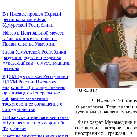
В г.Ижевск прошел Первый
региональный ифтар
Удмуртской Республики
Ифтар в Центральной мечети
г.Ижевск посетили члены
Правительства Удмуртии
Глава Удмуртской Республики
разделил радость праздника
«Ураза-Байрам» с мусульманами
региона
РДУМ Удмуртской Республики
ЦДУМ России, Ижевская
епархия РПЦ и общественная
19.08.2012
организация «Генеральское
собрание» заключили
В Ижевске 29 июня 2012
трехстороннее соглашение о
Управлением Федеральной 
сотрудничестве
духовным управлением мусу
В Ижевске открылась выставка
Фаиз-хазрат Мухамедшин и 
«Путешествие с Ахмадом ибн
соглашение, которое поз
Фадланом»
иностранных граждан в 
Муфтий Удмуртии Фаиз-хазрат