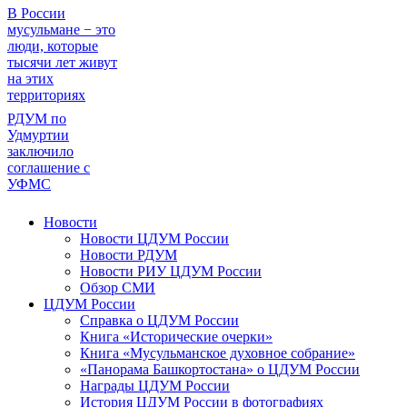
В России
мусульмане − это
люди, которые
тысячи лет живут
на этих
территориях
РДУМ по
Удмуртии
заключило
соглашение с
УФМС
Новости
Новости ЦДУМ России
Новости РДУМ
Новости РИУ ЦДУМ России
Обзор СМИ
ЦДУМ России
Справка о ЦДУМ России
Книга «Исторические очерки»
Книга «Мусульманское духовное собрание»
«Панорама Башкортостана» о ЦДУМ России
Награды ЦДУМ России
История ЦДУМ России в фотографиях