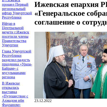
В г.Ижевск
Ижевская епархия Р
прошел Первый
региональный
«Генеральское собра
ифтар Удмуртской
Республики
соглашение о сотруд
Ифтар в
Центральной
мечети г.Ижевск
посетили члены
Правительства
Удмуртии
Глава Удмуртской
Республики
разделил радость
праздника «Ураза-
Байрам» с
мусульманами
региона
В Ижевске
открылась
выставка
«Путешествие с
Ахмадом ибн
23.12.2022
Фадланом»