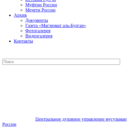
Муфтии России
Мечети России
Архив
Документы
Газета «Маглюмат аль-Булгар»
Фотогалерея
Видеогалерея
Контакты
Центральное духовное управление
мусульман России
Центральное духовное управление мусульман
России