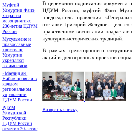
В церемонии подписания документа п
Муфтий
ЦДУМ России, муфтий Фаиз Мухам
Удмуртии Фаиз-
хазрат на
председатель правления «Генераль
мероприятиях
отставке Григорий Желудов. Цель со
230-летия ЦДУМ
нравственном воспитании подрастающ
России
культурно-исторических традиций.
Мусульмане и
православные
христиане
В рамках трехстороннего сотруднич
Удмуртии
акций и долгосрочных проектов социа
укрепляют
взаимосвязи
«Маулид ан-
Наби» провели в
каждом
региональном
управлении
ЦДУМ России
РДУМ
Возврат к списку
Удмуртской
Республики
ЦДУМ России
отметил 20-летие