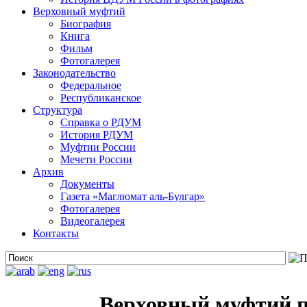
Верховный муфтий
Биография
Книга
Фильм
Фотогалерея
Законодательство
Федеральное
Республиканское
Структура
Справка о РДУМ
История РДУМ
Муфтии России
Мечети России
Архив
Документы
Газета «Маглюмат аль-Булгар»
Фотогалерея
Видеогалерея
Контакты
Верховный муфтий п