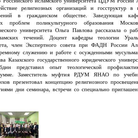
р Российского исламского университета ЦДУМ России 
ействие религиозных организаций и госструктур в 
оений в гражданском обществе. Заведующая каф
их проблем поликультурного образования Москов
ического университета Ольга Павлова рассказала о раб
ламских течений. Доцент кафедры теологии Ураль
итета, член Экспертного совета при ФАДН России Ал
юремному служению и работе с осужденными мусульма
ва Казахского государственного юридического универс
бдин представил опыт теологической профилакт
й умме. Заместитель муфтия РДУМ ЯНАО по учеб
ихов презентовал концепцию религиозного просвещен
иями дни семинара, встречи со специально приглаше