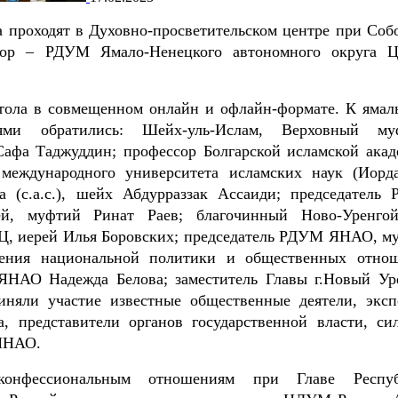
 проходят в Духовно-просветительском центре при Соб
атор – РДУМ Ямало-Ненецкого автономного округа
стола в совмещенном онлайн и офлайн-формате. К ямал
ями обратились: Шейх-уль-Ислам, Верховный му
афа Таджуддин; профессор Болгарской исламской акад
ждународного университета исламских наук (Иорда
 (с.а.с.), шейх Абдурраззак Ассаиди; председатель
ей, муфтий Ринат Раев; благочинный Ново-Уренгой
Ц, иерей Илья Боровских; председатель РДУМ ЯНАО, м
ления национальной политики и общественных отно
ЯНАО Надежда Белова; заместитель Главы г.Новый Ур
няли участие известные общественные деятели, эксп
, представители органов государственной власти, си
 ЯНАО.
-конфессиональным отношениям при Главе Респу