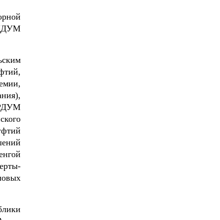
орной
 ЦДУМ
ьским
фтий,
емии,
ния),
 РДУМ
ского
уфтий
шений
енгой
ерты-
ловых
блики