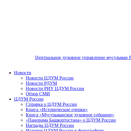
Центральное духовное управление мусульман 
Новости
Новости ЦДУМ России
Новости РДУМ
Новости РИУ ЦДУМ России
Обзор СМИ
ЦДУМ России
Справка о ЦДУМ России
Книга «Исторические очерки»
Книга «Мусульманское духовное собрание»
«Панорама Башкортостана» о ЦДУМ России
Награды ЦДУМ России
История ЦДУМ России в фотографиях