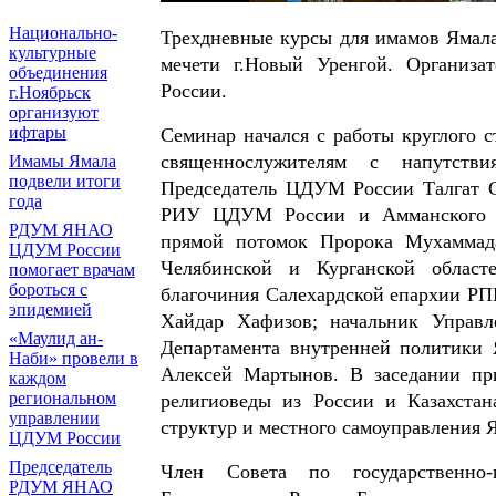
Национально-
Трехдневные курсы для имамов Ямала
культурные
мечети г.Новый Уренгой. Организ
объединения
России.
г.Ноябрьск
организуют
ифтары
Семинар начался с работы круглого 
священнослужителям с напутстви
Имамы Ямала
подвели итоги
Председатель ЦДУМ России Талгат С
года
РИУ ЦДУМ России и Амманского ме
РДУМ ЯНАО
прямой потомок Пророка Мухаммада
ЦДУМ России
Челябинской и Курганской област
помогает врачам
бороться с
благочиния Салехардской епархии РП
эпидемией
Хайдар Хафизов; начальник Управ
«Маулид ан-
Департамента внутренней политики 
Наби» провели в
Алексей Мартынов. В заседании при
каждом
региональном
религиоведы из России и Казахстана
управлении
структур и местного самоуправления
ЦДУМ России
Председатель
Член Совета по государственно
РДУМ ЯНАО