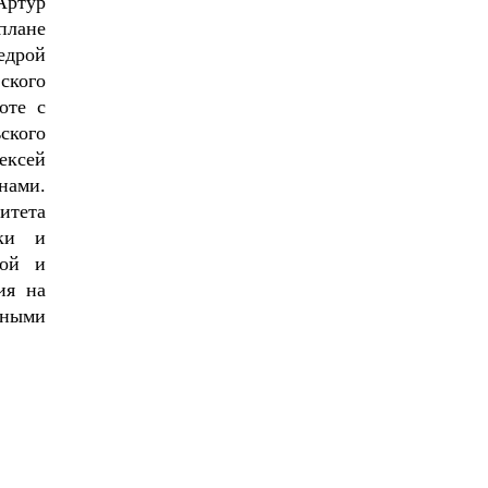
Артур
плане
едрой
ского
оте с
ского
ексей
нами.
итета
ики и
ной и
ия на
нными