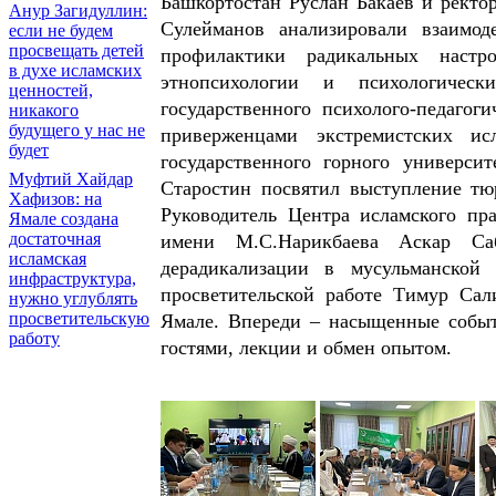
Башкортостан Руслан Бакаев и ректо
Анур Загидуллин:
Сулейманов анализировали взаимод
если не будем
просвещать детей
профилактики радикальных настр
в духе исламских
этнопсихологии и психологическ
ценностей,
государственного психолого-педагог
никакого
будущего у нас не
приверженцами экстремистских ис
будет
государственного горного универс
Муфтий Хайдар
Старостин посвятил выступление т
Хафизов: на
Руководитель Центра исламского пра
Ямале создана
достаточная
имени М.С.Нарикбаева Аскар Са
исламская
дерадикализации в мусульманско
инфраструктура,
просветительской работе Тимур Сал
нужно углублять
просветительскую
Ямале. Впереди – насыщенные событ
работу
гостями, лекции и обмен опытом.