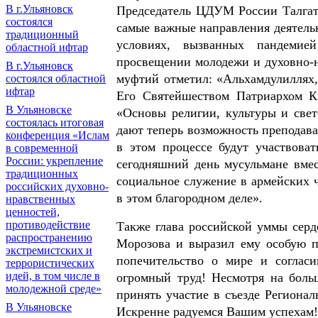
В г.Ульяновск
Председатель ЦДУМ России Талгат
состоялся
самые важные направления деятель
традиционный
условиях, вызванных пандемие
областной ифтар
просвещении молодежи и духовно-
В г.Ульяновск
муфтий отметил: «Альхамдулиллях,
состоялся областной
ифтар
Его Святейшеством Патриархом К
В Ульяновске
«Основы религии, культуры и све
состоялась итоговая
дают теперь возможность преподава
конференция «Ислам
в этом процессе будут участвова
в современной
России: укрепление
сегодняшний день мусульмане вмес
традиционных
социальное служение в армейских ч
российских духовно-
в этом благородном деле».
нравственных
ценностей,
противодействие
Также глава российской уммы серд
распространению
Морозова и выразил ему особую п
экстремистских и
попечительство о мире и соглас
террористических
идей, в том числе в
огромный труд! Несмотря на боль
молодежной среде»
принять участие в съезде Регионал
В Ульяновске
Искренне радуемся Вашим успехам