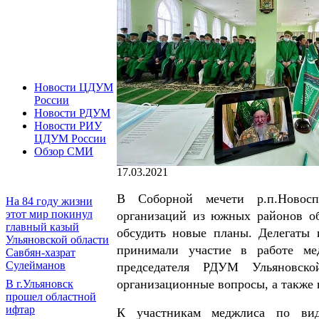
Новости ЦДУМ
России
Новости РДУМ
Новости РИУ
ЦДУМ России
Обзор СМИ
17.03.2021
В Соборной мечети р.п.Новосп
На 84 году жизни
этот мир покинул
организаций из южных районов об
главный казый
обсудить новые планы. Делегаты 
Ульяновской области
принимали участие в работе ме
Савбян-хазрат
Сулейманов
председателя РДУМ Ульяновск
организационные вопросы, а также 
В г.Ульяновск
прошел областной
ифтар
К участникам меджлиса по вид