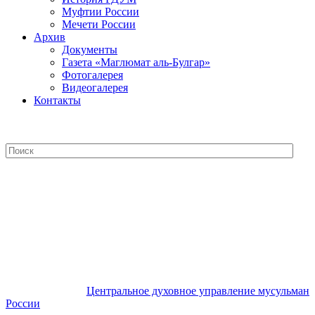
Муфтии России
Мечети России
Архив
Документы
Газета «Маглюмат аль-Булгар»
Фотогалерея
Видеогалерея
Контакты
Центральное духовное управление
мусульман России
Центральное духовное управление мусульман
России