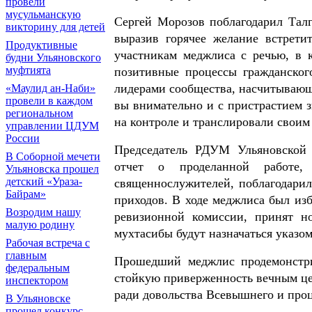
провели
мусульманскую
Сергей Морозов поблагодарил Тал
викторину для детей
выразив горячее желание встрети
Продуктивные
участникам меджлиса с речью, в 
будни Ульяновского
муфтията
позитивные процессы гражданског
лидерами сообщества, насчитывающе
«Маулид ан-Наби»
провели в каждом
вы внимательно и с пристрастием 
региональном
на контроле и транслировали своим 
управлении ЦДУМ
России
Председатель РДУМ Ульяновской 
В Соборной мечети
отчет о проделанной работе,
Ульяновска прошел
детский «Ураза-
священнослужителей, поблагодари
Байрам»
приходов. В ходе меджлиса был из
Возродим нашу
ревизионной комиссии, принят н
малую родину
мухтасибы будут назначаться указо
Рабочая встреча с
главным
Прошедший меджлис продемонстри
федеральным
стойкую приверженность вечным це
инспектором
ради довольства Всевышнего и про
В Ульяновске
прошел конкурс