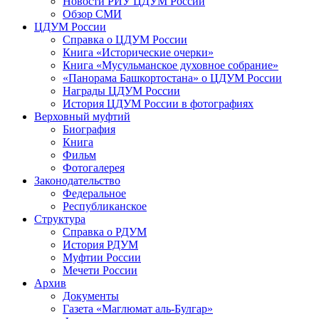
Новости РИУ ЦДУМ России
Обзор СМИ
ЦДУМ России
Справка о ЦДУМ России
Книга «Исторические очерки»
Книга «Мусульманское духовное собрание»
«Панорама Башкортостана» о ЦДУМ России
Награды ЦДУМ России
История ЦДУМ России в фотографиях
Верховный муфтий
Биография
Книга
Фильм
Фотогалерея
Законодательство
Федеральное
Республиканское
Структура
Справка о РДУМ
История РДУМ
Муфтии России
Мечети России
Архив
Документы
Газета «Маглюмат аль-Булгар»