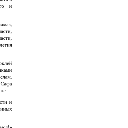
ого и
амаз,
асти,
асти,
летия
рклей
иками
слам,
 Сафа
не.
сти и
онных
мся!»