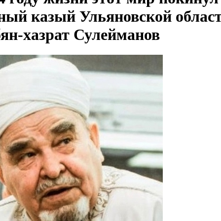
ный казый Ульяновской облас
ян-хазрат Сулейманов