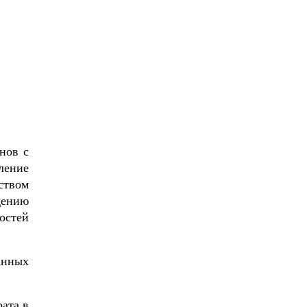
нов с
ление
ством
дению
стей
анных
ата в