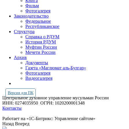
Книга
Фильм
Фотогалерея
Законодательство
Федеральное
Республиканское
Структура
Справка о РДУМ
История РДУМ
Муфтии России
Мечети России
Архив
Документы
Газета «Маглюмат аль-Булгар»
Фотогалерея
Видеогалерея
Версия для ПК
Центральное духовное управление мусульман России
ИНН: 0274035950
ОГРН: 1020200001348
Контакты
Работает на «1С-Битрикс: Управление сайтом»
Назад
Вперед