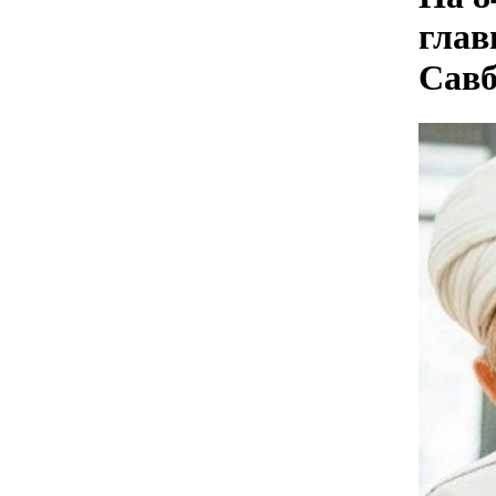
глав
Савб