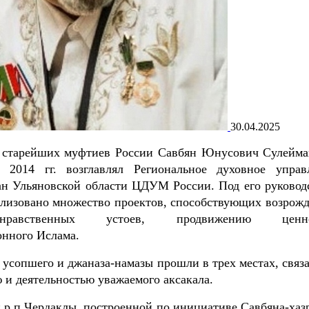
30.04.2025
 старейших муфтиев России Савбян Юнусович Сулейма
 2014 гг. возглавлял Региональное духовное управ
ан Ульяновской области ЦДУМ России. Под его руковод
ализовано множество проектов, способствующих возрож
о-нравственных устоев, продвижению ценно
онного Ислама.
усопшего и джаназа-намазы прошли в трех местах, связ
 и деятельностью уважаемого аксакала.
 р.п.Чердаклы, построенной по инициативе Савбяна-хазр