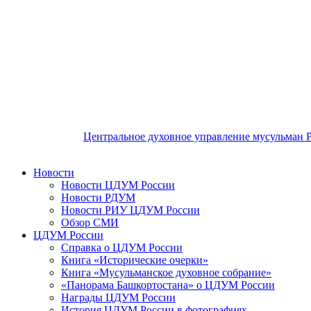
Центральное духовное управление мусульман 
Новости
Новости ЦДУМ России
Новости РДУМ
Новости РИУ ЦДУМ России
Обзор СМИ
ЦДУМ России
Справка о ЦДУМ России
Книга «Исторические очерки»
Книга «Мусульманское духовное собрание»
«Панорама Башкортостана» о ЦДУМ России
Награды ЦДУМ России
История ЦДУМ России в фотографиях