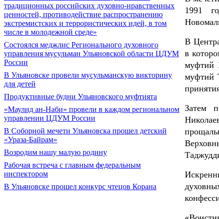
традиционных российских духовно-нравственных
1991 го
ценностей, противодействие распространению
Новомал
экстремистских и террористических идей, в том
числе в молодежной среде»
В Центра
Состоялся меджлис Регионального духовного
в которо
управления мусульман Ульяновской области ЦДУМ
России
муфтий 
В Ульяновске провели мусульманскую викторину
муфтий Т
для детей
принятия
Продуктивные будни Ульяновского муфтията
Затем п
«Маулид ан-Наби» провели в каждом региональном
управлении ЦДУМ России
Николае
В Соборной мечети Ульяновска прошел детский
прощаль
«Ураза-Байрам»
Верхов
Возродим нашу малую родину
Таджудди
Рабочая встреча с главным федеральным
инспектором
Искренни
духовны
В Ульяновске прошел конкурс чтецов Корана
конфесс
«Воисти