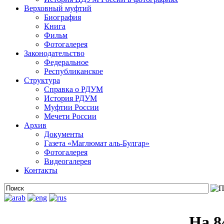
Верховный муфтий
Биография
Книга
Фильм
Фотогалерея
Законодательство
Федеральное
Республиканское
Структура
Справка о РДУМ
История РДУМ
Муфтии России
Мечети России
Архив
Документы
Газета «Маглюмат аль-Булгар»
Фотогалерея
Видеогалерея
Контакты
На 8