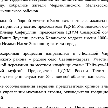
ду, собрались жители Чердаклинского, Мелекесск
ыклинского районов.
льной соборной мечети г.Ульяновск состоялся джаназа-н
м приняли участие: председатель РДУМ Ульяновской обл
Ильдар Сафиуллин; председатель РДУМ Самарской обл
алип Яруллин; ректор Казанского медресе имени 1000-
 Ислама Ильяс Зиганшин; жители города.
охоронная процессия направилась в с.Большой Чи
вского района – родное село Савбяна-хазрата. Участн
ной церемонии на местном кладбище стали: Шейх-уль-И
ный муфтий, Председатель ЦДУМ России Талгат
н; священнослужители Ульяновской области, односельча
е соболезнования выразили представители органов вла
х управлений мусульман страны, руководители традици
ий.
ну, мы принадлежим Аллаху, и к Нему мы верне