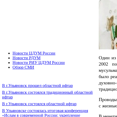
Новости ЦДУМ России
Один из
Новости РДУМ
Новости РИУ ЦДУМ России
2002 по
Обзор СМИ
мусульм
было ре
духовн
В г.Ульяновск прошел областной ифтар
традици
В г.Ульяновск состоялся традиционный областной
ифтар
Проводы 
В г.Ульяновск состоялся областной ифтар
с жизнью
В Ульяновске состоялась итоговая конференция
«Ислам в современной России: укрепление
В мечети