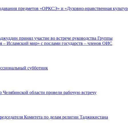
одавания предметов «ОРКСЭ» и «Духовно-нравственная культур
джуддин принял участие во встрече руководства Группы
ия – Исламский мир» с послами государств – членов ОИС
ессиональный субботник
 Челябинской области провели рабочую встречу
едседателя Комитета по делам религии Таджикистана