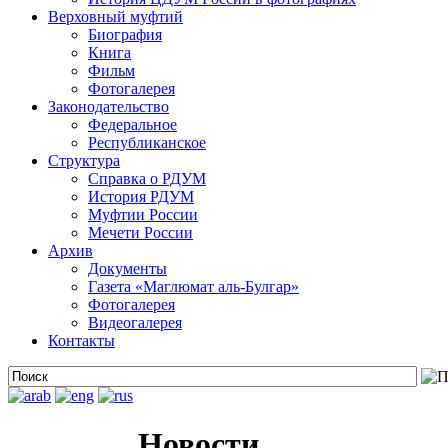
Верховный муфтий
Биография
Книга
Фильм
Фотогалерея
Законодательство
Федеральное
Республиканское
Структура
Справка о РДУМ
История РДУМ
Муфтии России
Мечети России
Архив
Документы
Газета «Маглюмат аль-Булгар»
Фотогалерея
Видеогалерея
Контакты
Новости