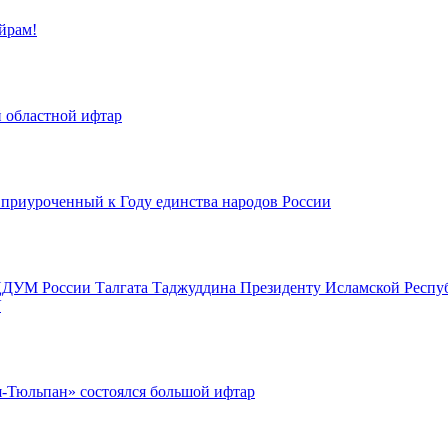
йрам!
й областной ифтар
 приуроченный к Году единства народов России
ЦДУМ России Талгата Таджуддина Президенту Исламской Респу
У
я-Тюльпан» состоялся большой ифтар