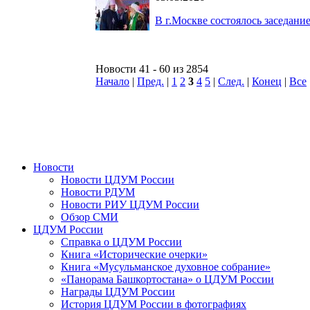
В г.Москве состоялось заседани
Новости 41 - 60 из 2854
Начало
|
Пред.
|
1
2
3
4
5
|
След.
|
Конец
|
Все
Новости
Новости ЦДУМ России
Новости РДУМ
Новости РИУ ЦДУМ России
Обзор СМИ
ЦДУМ России
Справка о ЦДУМ России
Книга «Исторические очерки»
Книга «Мусульманское духовное собрание»
«Панорама Башкортостана» о ЦДУМ России
Награды ЦДУМ России
История ЦДУМ России в фотографиях