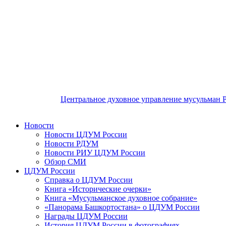
Центральное духовное управление мусульман 
Новости
Новости ЦДУМ России
Новости РДУМ
Новости РИУ ЦДУМ России
Обзор СМИ
ЦДУМ России
Справка о ЦДУМ России
Книга «Исторические очерки»
Книга «Мусульманское духовное собрание»
«Панорама Башкортостана» о ЦДУМ России
Награды ЦДУМ России
История ЦДУМ России в фотографиях