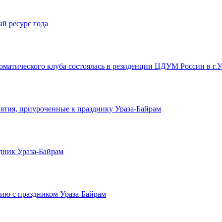
й ресурс года
оматического клуба состоялась в резиденции ЦДУМ России в г.
ятия, приуроченные к празднику Ураза-Байрам
здник Ураза-Байрам
ию с праздником Ураза-Байрам