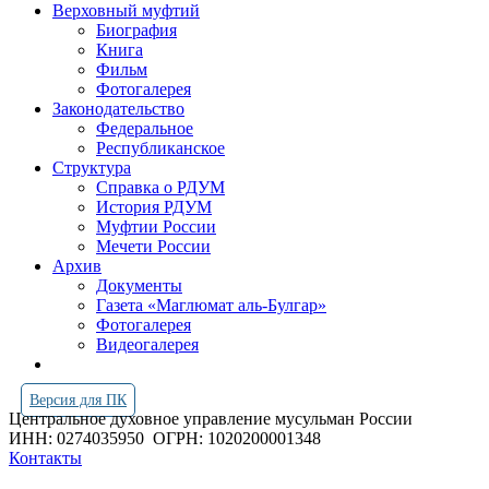
Верховный муфтий
Биография
Книга
Фильм
Фотогалерея
Законодательство
Федеральное
Республиканское
Структура
Справка о РДУМ
История РДУМ
Муфтии России
Мечети России
Архив
Документы
Газета «Маглюмат аль-Булгар»
Фотогалерея
Видеогалерея
Версия для ПК
Центральное духовное управление мусульман России
ИНН: 0274035950
ОГРН: 1020200001348
Контакты