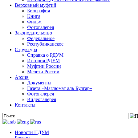
Верховный муфтий
Биография
Книга
Фильм
Фотогалерея
Законодательство
Федеральное
Республиканское
Структура
Справка о РДУМ
История РДУМ
Муфтии России
Мечети России
Архив
Документы
Газета «Маглюмат аль-Булгар»
Фотогалерея
Видеогалерея
Контакты
Новости ЦДУМ
России