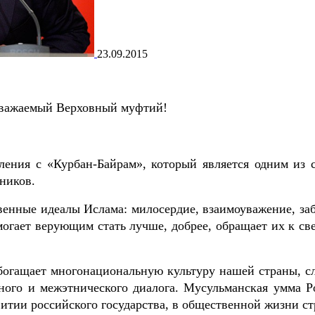
23.09.2015
важаемый Верховный муфтий!
ления с «Курбан-Байрам», который является одним из 
ников.
венные идеалы Ислама: милосердие, взаимоуважение, заб
огает верующим стать лучше, добрее, обращает их к св
богащает многонациональную культуру нашей страны, с
ого и межэтнического диалога. Мусульманская умма Р
витии российского государства, в общественной жизни с