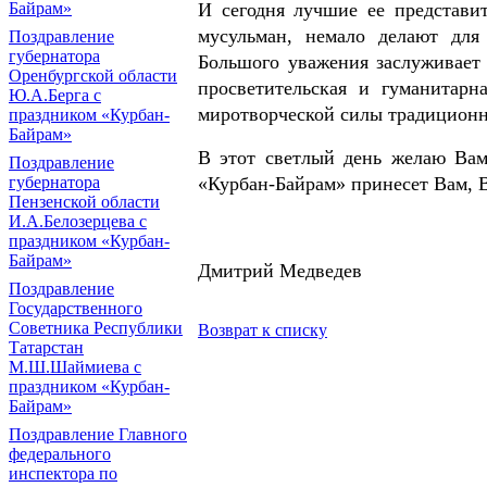
Байрам»
И сегодня лучшие ее представи
мусульман, немало делают для
Поздравление
губернатора
Большого уважения заслуживает
Оренбургской области
просветительская и гуманитарн
Ю.А.Берга с
миротворческой силы традиционн
праздником «Курбан-
Байрам»
В этот светлый день желаю Вам
Поздравление
губернатора
«Курбан-Байрам» принесет Вам, 
Пензенской области
И.А.Белозерцева с
праздником «Курбан-
Байрам»
Дмитрий Медведев
Поздравление
Государственного
Советника Республики
Возврат к списку
Татарстан
М.Ш.Шаймиева с
праздником «Курбан-
Байрам»
Поздравление Главного
федерального
инспектора по