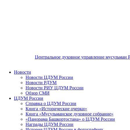
Центральное духовное управление мусульман 
Новости
Новости ЦДУМ России
Новости РДУМ
Новости РИУ ЦДУМ России
Обзор СМИ
ЦДУМ России
Справка о ЦДУМ России
Книга «Исторические очерки»
Книга «Мусульманское духовное собрание»
«Панорама Башкортостана» о ЦДУМ России
Награды ЦДУМ России
История ЦДУМ России в фотографиях