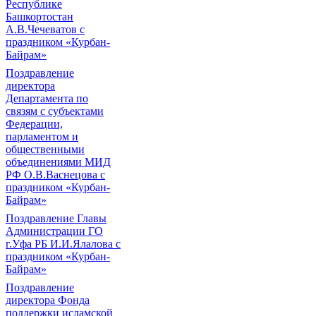
Республике
Башкортостан
А.В.Чечеватов с
праздником «Курбан-
Байрам»
Поздравление
директора
Департамента по
связям с субъектами
Федерации,
парламентом и
общественными
объединениями МИД
РФ О.В.Васнецова с
праздником «Курбан-
Байрам»
Поздравление Главы
Администрации ГО
г.Уфа РБ И.И.Ялалова с
праздником «Курбан-
Байрам»
Поздравление
директора Фонда
поддержки исламской