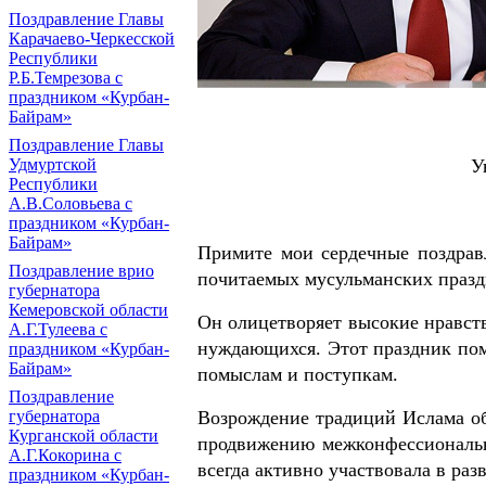
Поздравление Главы
Карачаево-Черкесской
Республики
Р.Б.Темрезова с
праздником «Курбан-
Байрам»
Поздравление Главы
Удмуртской
У
Республики
А.В.Соловьева с
праздником «Курбан-
Байрам»
Примите мои сердечные поздрав
Поздравление врио
почитаемых мусульманских празд
губернатора
Кемеровской области
Он олицетворяет высокие нравст
А.Г.Тулеева с
нуждающихся. Этот праздник пом
праздником «Курбан-
Байрам»
помыслам и поступкам.
Поздравление
губернатора
Возрождение традиций Ислама о
Курганской области
продвижению межконфессиональн
А.Г.Кокорина с
всегда активно участвовала в раз
праздником «Курбан-