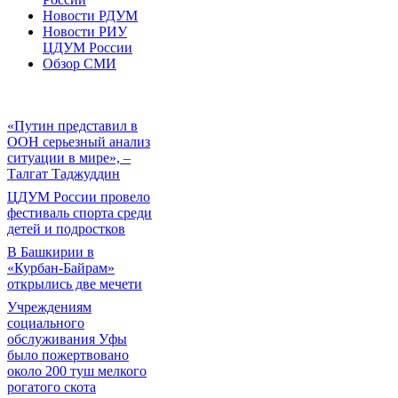
Новости РДУМ
Новости РИУ
ЦДУМ России
Обзор СМИ
«Путин представил в
ООН серьезный анализ
ситуации в мире», –
Талгат Таджуддин
ЦДУМ России провело
фестиваль спорта среди
детей и подростков
В Башкирии в
«Курбан-Байрам»
открылись две мечети
Учреждениям
социального
обслуживания Уфы
было пожертвовано
около 200 туш мелкого
рогатого скота