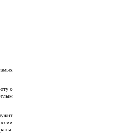
самых
оту о
етлым
лужит
оссии
траны.