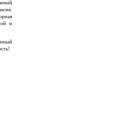
лений
асия.
орная
ной и
енный
сть!