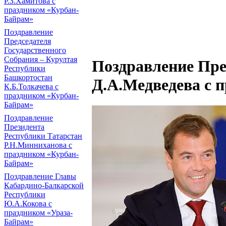
Р.З.Хамитова с
праздником «Курбан-
Байрам»
Поздравление
Председателя
Государственного
Собрания – Курултая
Поздравление Пре
Республики
Башкортостан
Д.А.Медведева с 
К.Б.Толкачева с
праздником «Курбан-
Байрам»
Поздравление
Президента
Республики Татарстан
Р.Н.Минниханова с
праздником «Курбан-
Байрам»
Поздравление Главы
Кабардино-Балкарской
Республики
Ю.А.Кокова с
праздником «Ураза-
Байрам»