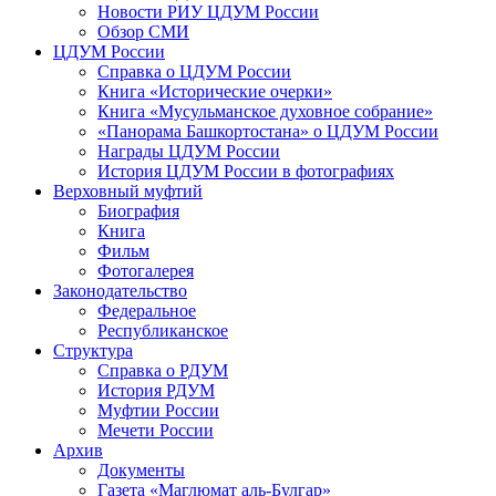
Новости РИУ ЦДУМ России
Обзор СМИ
ЦДУМ России
Справка о ЦДУМ России
Книга «Исторические очерки»
Книга «Мусульманское духовное собрание»
«Панорама Башкортостана» о ЦДУМ России
Награды ЦДУМ России
История ЦДУМ России в фотографиях
Верховный муфтий
Биография
Книга
Фильм
Фотогалерея
Законодательство
Федеральное
Республиканское
Структура
Справка о РДУМ
История РДУМ
Муфтии России
Мечети России
Архив
Документы
Газета «Маглюмат аль-Булгар»