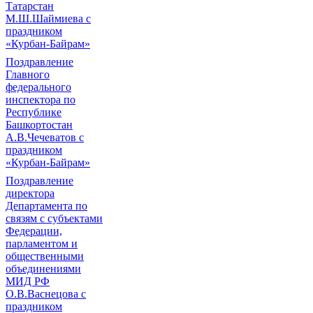
Татарстан
М.Ш.Шаймиева с
праздником
«Курбан-Байрам»
Поздравление
Главного
федерального
инспектора по
Республике
Башкортостан
А.В.Чечеватов с
праздником
«Курбан-Байрам»
Поздравление
директора
Департамента по
связям с субъектами
Федерации,
парламентом и
общественными
объединениями
МИД РФ
О.В.Васнецова с
праздником