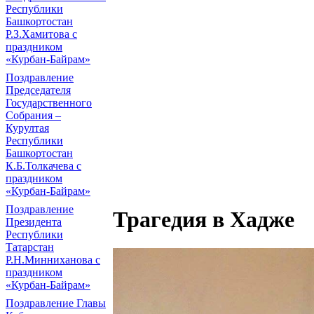
Республики
Башкортостан
Р.З.Хамитова с
праздником
«Курбан-Байрам»
Поздравление
Председателя
Государственного
Собрания –
Курултая
Республики
Башкортостан
К.Б.Толкачева с
праздником
«Курбан-Байрам»
Поздравление
Трагедия в Хадже
Президента
Республики
Татарстан
Р.Н.Минниханова с
праздником
«Курбан-Байрам»
Поздравление Главы