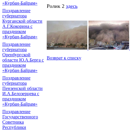
«Курбан-Байрам»
Ролик 2
здесь
Поздравление
губернатора
Курганской области
А.Г.Кокорина с
праздником
«Курбан-Байрам»
Поздравление
губернатора
Оренбургской
Возврат к списку
области Ю.А.Берга с
праздником
«Курбан-Байрам»
Поздравление
губернатора
Пензенской области
И.А.Белозерцева с
праздником
«Курбан-Байрам»
Поздравление
Государственного
Советника
Республики