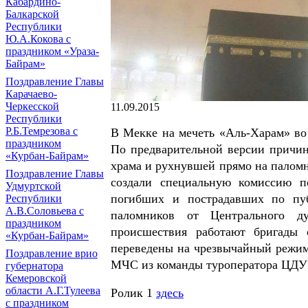
Кабардино-
Балкарской
Республики
Ю.А.Кокова с
праздником «Ураза-
Байрам»
Поздравление Главы
Карачаево-
Черкесской
11.09.2015
Республики
Р.Б.Темрезова с
В Мекке на мечеть «Аль-Харам» во
праздником
По предварительной версии причи
«Курбан-Байрам»
храма и рухнувшей прямо на паломн
Поздравление Главы
создали специальную комиссию по
Удмуртской
погибших и пострадавших по пу
Республики
А.В.Соловьева с
паломников от Центрального д
праздником
происшествия работают бригады 
«Курбан-Байрам»
переведены на чрезвычайный режим
Поздравление врио
МЧС из команды туроператора ЦДУ
губернатора
Кемеровской
области А.Г.Тулеева
Ролик 1
здесь
с праздником