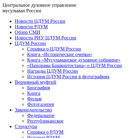
Центральное духовное управление
мусульман России
Новости ЦДУМ России
Новости РДУМ
Обзор СМИ
Новости РИУ ЦДУМ России
ЦДУМ России
Справка о ЦДУМ России
Книга «Исторические очерки»
Книга «Мусульманское духовное собрание»
«Панорама Башкортостана» о ЦДУМ России
Награды ЦДУМ России
История ЦДУМ России в фотографиях
Верховный муфтий
Биография
Книга
Фильм
Фотогалерея
Законодательство
Федеральное
Республиканское
Структура
Справка о РДУМ
История РДУМ