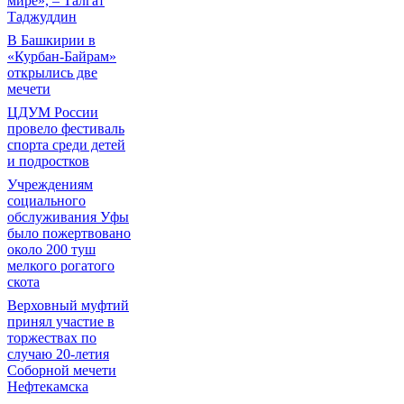
мире», – Талгат
Таджуддин
В Башкирии в
«Курбан-Байрам»
открылись две
мечети
ЦДУМ России
провело фестиваль
спорта среди детей
и подростков
Учреждениям
социального
обслуживания Уфы
было пожертвовано
около 200 туш
мелкого рогатого
скота
Верховный муфтий
принял участие в
торжествах по
случаю 20-летия
Соборной мечети
Нефтекамска