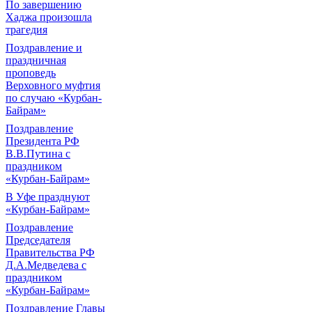
По завершению
Хаджа произошла
трагедия
Поздравление и
праздничная
проповедь
Верховного муфтия
по случаю «Курбан-
Байрам»
Поздравление
Президента РФ
В.В.Путина с
праздником
«Курбан-Байрам»
В Уфе празднуют
«Курбан-Байрам»
Поздравление
Председателя
Правительства РФ
Д.А.Медведева с
праздником
«Курбан-Байрам»
Поздравление Главы