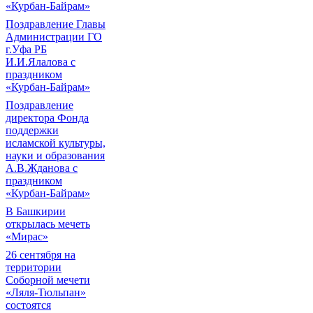
«Курбан-Байрам»
Поздравление Главы
Администрации ГО
г.Уфа РБ
И.И.Ялалова с
праздником
«Курбан-Байрам»
Поздравление
директора Фонда
поддержки
исламской культуры,
науки и образования
А.В.Жданова с
праздником
«Курбан-Байрам»
В Башкирии
открылась мечеть
«Мирас»
26 сентября на
территории
Соборной мечети
«Ляля-Тюльпан»
состоятся