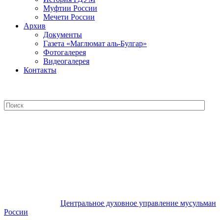
Муфтии России
Мечети России
Архив
Документы
Газета «Маглюмат аль-Булгар»
Фотогалерея
Видеогалерея
Контакты
Центральное духовное управление
мусульман России
Центральное духовное управление мусульман
России