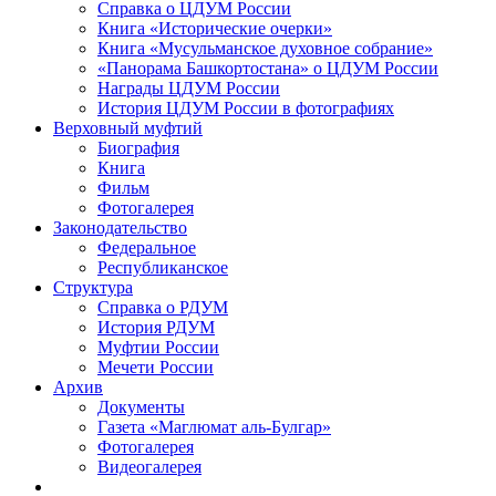
Справка о ЦДУМ России
Книга «Исторические очерки»
Книга «Мусульманское духовное собрание»
«Панорама Башкортостана» о ЦДУМ России
Награды ЦДУМ России
История ЦДУМ России в фотографиях
Верховный муфтий
Биография
Книга
Фильм
Фотогалерея
Законодательство
Федеральное
Республиканское
Структура
Справка о РДУМ
История РДУМ
Муфтии России
Мечети России
Архив
Документы
Газета «Маглюмат аль-Булгар»
Фотогалерея
Видеогалерея