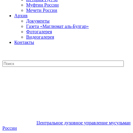
Муфтии России
Мечети России
Архив
Документы
Газета «Маглюмат аль-Булгар»
Фотогалерея
Видеогалерея
Контакты
Центральное духовное управление
мусульман России
Центральное духовное управление мусульман
России