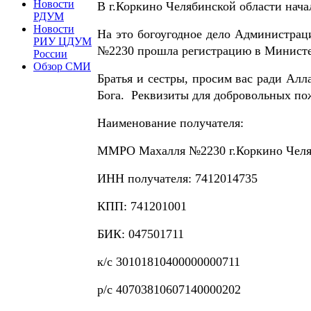
Новости
В г.Коркино Челябинской области нача
РДУМ
Новости
На это богоугодное дело Администрац
РИУ ЦДУМ
№2230 прошла регистрацию в Министе
России
Обзор СМИ
Братья и сестры, просим вас ради Алла
Бога. Реквизиты для добровольных по
Наименование получателя:
ММРО Махалля №2230 г.Коркино Челя
ИНН получателя: 7412014735
КПП: 741201001
БИК: 047501711
к/с 30101810400000000711
р/с 40703810607140000202