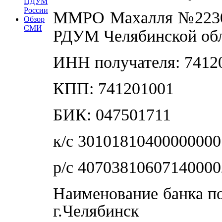
ЦДУМ
России
ММРО Махалля №2230 
Обзор
СМИ
РДУМ Челябинской об
ИНН получателя: 7412
КПП: 741201001
БИК: 047501711
к/с 30101810400000000
р/с 4070381060714000
Наименование банка п
г.Челябинск