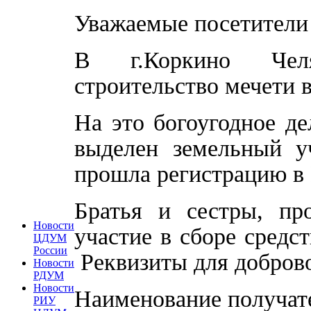
Уважаемые посетители 
В г.Коркино Челя
строительство мечети 
На это богоугодное д
выделен земельный у
прошла регистрацию в
Братья и сестры, пр
Новости
участие в сборе средст
ЦДУМ
России
Реквизиты для добров
Новости
РДУМ
Новости
Наименование получат
РИУ