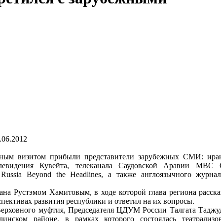
.06.2012
м визитом прибыли представители зарубежных СМИ: иран
елевидения Кувейта, телеканала Саудовской Аравии MBC 
Russia Beyond the Headlines, а также англоязычного журна
на Рустэмом Хамитовым, в ходе которой глава региона расска
спективах развития республики и ответил на их вопросы.
рховного муфтия, Председателя ЦДУМ России Талгата Таджу
линском районе, в рамках которого состоялась театрализо