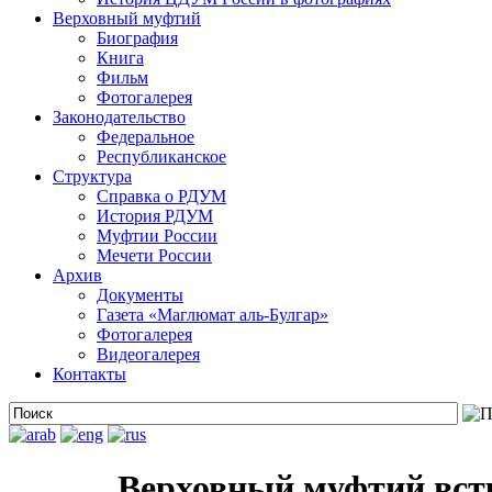
Верховный муфтий
Биография
Книга
Фильм
Фотогалерея
Законодательство
Федеральное
Республиканское
Структура
Справка о РДУМ
История РДУМ
Муфтии России
Мечети России
Архив
Документы
Газета «Маглюмат аль-Булгар»
Фотогалерея
Видеогалерея
Контакты
Верховный муфтий вст