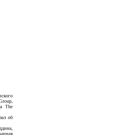
ского
Group,
ла The
зал об
ддина,
ванная