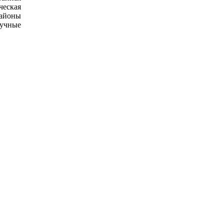
ческая
районы
аучные