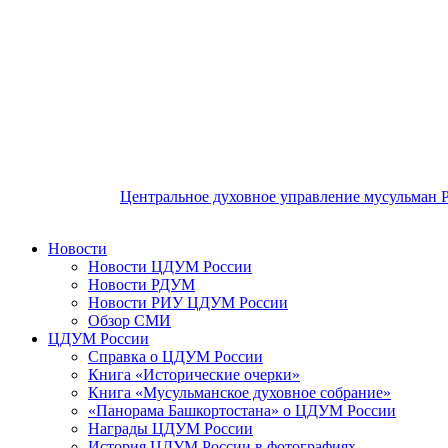
Центральное духовное управление мусульман 
Новости
Новости ЦДУМ России
Новости РДУМ
Новости РИУ ЦДУМ России
Обзор СМИ
ЦДУМ России
Справка о ЦДУМ России
Книга «Исторические очерки»
Книга «Мусульманское духовное собрание»
«Панорама Башкортостана» о ЦДУМ России
Награды ЦДУМ России
История ЦДУМ России в фотографиях