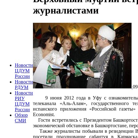
журналистами
Новости
ЦДУМ
России
Новости
09
РДУМ
Новости
9 июня 2012 года в Уфу с ознакомительны
РИУ
телеканала «Аль-Алам», государственного т
ЦДУМ
испанского приложения «Российской газеты» 
России
Economist.
Обзор
Гости встретились с Президентом Башкортоста
СМИ
экономической обстановке в Башкортостане, пер
Также журналисты побывали в резиденции Ве
посетили празднование сабантуя в Кармаска