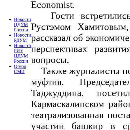
Economist.
Гости встретились 
Новости
Рустэмом Хамитовым,
ЦДУМ
России
рассказал об экономиче
Новости
РДУМ
Новости
перспективах развит
РИУ
ЦДУМ
вопросы.
России
Обзор
Также журналисты поб
СМИ
муфтия, Председа
Таджуддина, посети
Кармаскалинском район
театрализованная пост
участии башкир в с