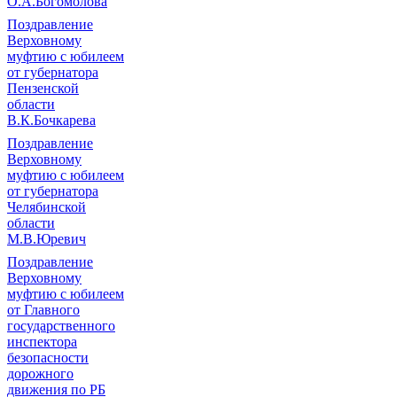
О.А.Богомолова
Поздравление
Верховному
муфтию с юбилеем
от губернатора
Пензенской
области
В.К.Бочкарева
Поздравление
Верховному
муфтию с юбилеем
от губернатора
Челябинской
области
М.В.Юревич
Поздравление
Верховному
муфтию с юбилеем
от Главного
государственного
инспектора
безопасности
дорожного
движения по РБ