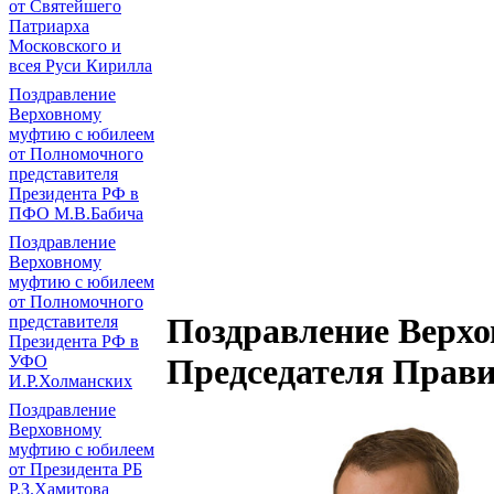
от Святейшего
Патриарха
Московского и
всея Руси Кирилла
Поздравление
Верховному
муфтию с юбилеем
от Полномочного
представителя
Президента РФ в
ПФО М.В.Бабича
Поздравление
Верховному
муфтию с юбилеем
от Полномочного
Поздравление Верхо
представителя
Президента РФ в
УФО
Председателя Прави
И.Р.Холманских
Поздравление
Верховному
муфтию с юбилеем
от Президента РБ
Р.З.Хамитова