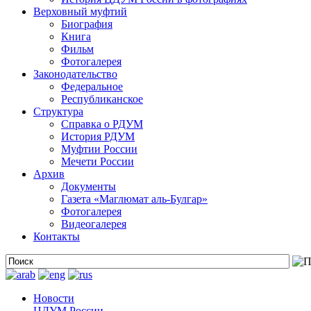
Верховный муфтий
Биография
Книга
Фильм
Фотогалерея
Законодательство
Федеральное
Республиканское
Структура
Справка о РДУМ
История РДУМ
Муфтии России
Мечети России
Архив
Документы
Газета «Маглюмат аль-Булгар»
Фотогалерея
Видеогалерея
Контакты
Новости
ЦДУМ России