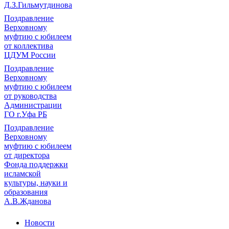
Д.З.Гильмутдинова
Поздравление
Верховному
муфтию с юбилеем
от коллектива
ЦДУМ России
Поздравление
Верховному
муфтию с юбилеем
от руководства
Администрации
ГО г.Уфа РБ
Поздравление
Верховному
муфтию с юбилеем
от директора
Фонда поддержки
исламской
культуры, науки и
образования
А.В.Жданова
Новости