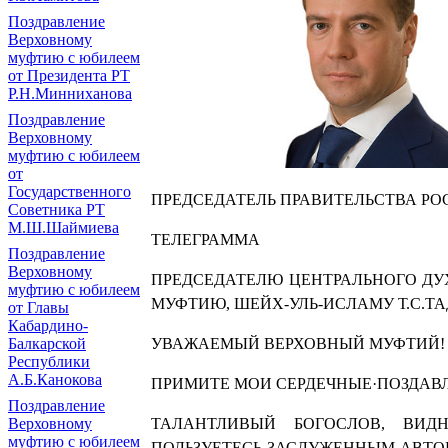
Поздравление
Верховному
муфтию с юбилеем
от Президента РТ
Р.Н.Минниханова
Поздравление
Верховному
муфтию с юбилеем
от
Государственного
ПРЕДСЕДАТЕЛЬ ПРАВИТЕЛЬСТВА Р
Советника РТ
М.Ш.Шаймиева
ТЕЛЕГРАММА
Поздравление
Верховному
ПРЕДСЕДАТЕЛЮ ЦЕНТРАЛЬНОГО ДУ
муфтию с юбилеем
МУФТИЮ, ШЕЙХ-УЛЬ-ИСЛАМУ Т.С.Т
от Главы
Кабардино-
Балкарской
УВАЖАЕМЫЙ ВЕРХОВНЫЙ МУФТИЙ!
Республики
А.Б.Канокова
ПРИМИТЕ МОИ СЕРДЕЧНЫЕ·ПОЗДАВЛ
Поздравление
Верховному
ТАЛАНТЛИВЫЙ БОГОСЛОВ, ВИД
муфтию с юбилеем
ПОЛЬЗУЕТЕСЬ ЗАСЛУЖЕННЫМ АВТО