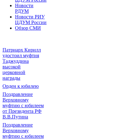
Новости
РДУМ
Новости РИУ
ЦДУМ России
Обзор СМИ
Патриарх Кирилл
удостоил муфтия
Таджуддина
высокой
церковной
награды
Орден к юбилею
Поздравление
Верховному
муфтию с юбилеем
от Президента РФ
В.В.Путина
Поздравление
Верховному
муфтию с юбилеем