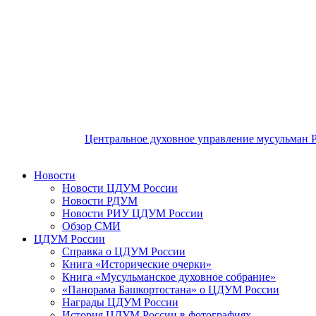
Центральное духовное управление мусульман 
Новости
Новости ЦДУМ России
Новости РДУМ
Новости РИУ ЦДУМ России
Обзор СМИ
ЦДУМ России
Справка о ЦДУМ России
Книга «Исторические очерки»
Книга «Мусульманское духовное собрание»
«Панорама Башкортостана» о ЦДУМ России
Награды ЦДУМ России
История ЦДУМ России в фотографиях