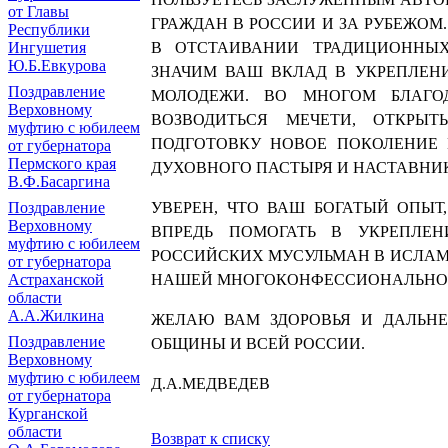
от Главы
ГРАЖДАН В РОССИИ И ЗА РУБЕЖОМ
Республики
Ингушетия
В ОТСТАИВАНИИ ТРАДИЦИОННЫХ
Ю.Б.Евкурова
ЗНАЧИМ ВАШ ВКЛАД В УКРЕПЛЕН
Поздравление
МОЛОДЕЖИ. ВО МНОГОМ БЛАГ
Верховному
ВОЗВОДИТЬСЯ МЕЧЕТИ, ОТКРЫТ
муфтию с юбилеем
ПОДГОТОВКУ НОВОЕ ПОКОЛЕНИЕ 
от губернатора
Пермского края
ДУХОВНОГО ПАСТЫРЯ И НАСТАВНИ
В.Ф.Басаргина
Поздравление
УВЕРЕН, ЧТО ВАШ БОГАТЫЙ ОПЫТ
Верховному
ВПРЕДЬ ПОМОГАТЬ В УКРЕПЛЕН
муфтию с юбилеем
РОССИЙСКИХ МУСУЛЬМАН В ИСЛАМС
от губернатора
Астраханской
НАШЕЙ МНОГОКОНФЕССИОНАЛЬНОЙ
области
А.А.Жилкина
ЖЕЛАЮ ВАМ ЗДОРОВЬЯ И ДАЛЬН
Поздравление
ОБЩИНЫ И ВСЕЙ РОССИИ.
Верховному
муфтию с юбилеем
Д.А.МЕДВЕДЕВ
от губернатора
Курганской
области
Возврат к списку