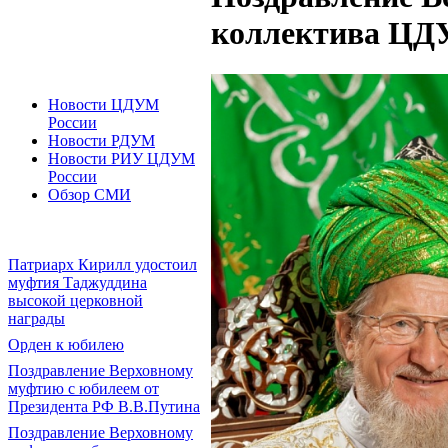
коллектива ЦД
Новости ЦДУМ
России
Новости РДУМ
Новости РИУ ЦДУМ
России
Обзор СМИ
Патриарх Кирилл удостоил
муфтия Таджуддина
высокой церковной
награды
Орден к юбилею
Поздравление Верховному
муфтию с юбилеем от
Президента РФ В.В.Путина
Поздравление Верховному