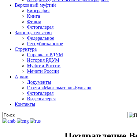
Верховный муфтий
Биография
Книга
Фильм
Фотогалерея
Законодательство
Федеральное
Республиканское
Структура
Справка о РДУМ
История РДУМ
Муфтии России
Мечети России
Архив
Документы
Газета «Маглюмат аль-Булгар»
Фотогалерея
Видеогалерея
Контакты
Поздравление В