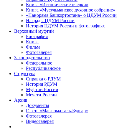
Книга «Исторические очерки»
Книга «Мусульманское духовное собрание»
«Панорама Башкортостана» о ЦДУМ России
Награды ЦДУМ России
История ЦДУМ России в фотографиях
Верховный муфтий
Биография
Книга
Фильм
Фотогалерея
Законодательство
Федеральное
Республиканское
Структура
Справка о РДУМ
История РДУМ
Муфтии России
Мечети России
Архив
Документы
Газета «Маглюмат аль-Булгар»
Фотогалерея
Видеогалерея