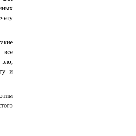
нных
счету
акие
 все
зло,
гу и
отим
того