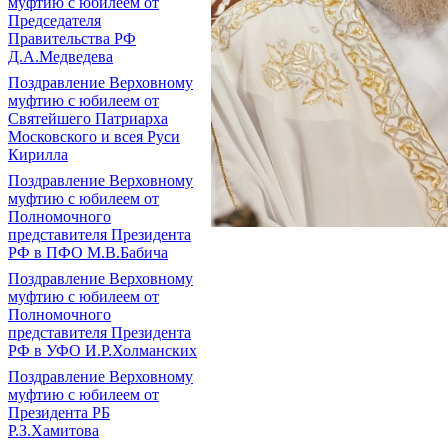
муфтию с юбилеем от
Председателя
Правительства РФ
Д.А.Медведева
Поздравление Верховному
муфтию с юбилеем от
Святейшего Патриарха
Московского и всея Руси
Кирилла
Поздравление Верховному
муфтию с юбилеем от
Полномочного
представителя Президента
РФ в ПФО М.В.Бабича
Поздравление Верховному
муфтию с юбилеем от
Полномочного
представителя Президента
РФ в УФО И.Р.Холманских
Поздравление Верховному
муфтию с юбилеем от
Президента РБ
Р.З.Хамитова