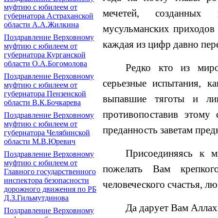
муфтию с юбилеем от
мечетей, созданных 
губернатора Астраханской
области А.А.Жилкина
мусульманских приходов 
Поздравление Верховному
каждая из цифр давно пер
муфтию с юбилеем от
губернатора Курганской
области О.А.Богомолова
Редко кто из миро
Поздравление Верховному
серьезные испытания, к
муфтию с юбилеем от
губернатора Пензенской
выпавшие тяготы и лиш
области В.К.Бочкарева
противопоставив этому 
Поздравление Верховному
муфтию с юбилеем от
преданность заветам пред
губернатора Челябинской
области М.В.Юревич
Присоединяясь к м
Поздравление Верховному
муфтию с юбилеем от
пожелать Вам крепког
Главного государственного
инспектора безопасности
человеческого счастья, л
дорожного движения по РБ
Д.З.Гильмутдинова
Да дарует Вам Аллах
Поздравление Верховному