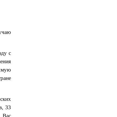
лучаю
оду с
ения
ямую
тране
еских
в, 33
 Вас