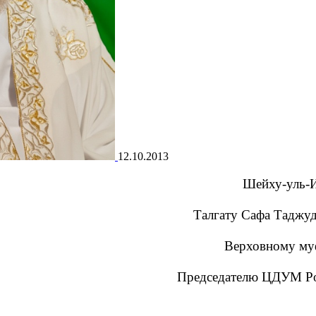
12.10.2013
Шейху-уль-
Талгату Сафа Таджу
Верховному м
Председателю ЦДУМ Р