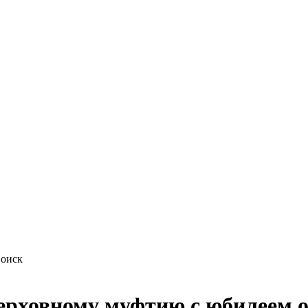
ерховному муфтию с юбилеем 