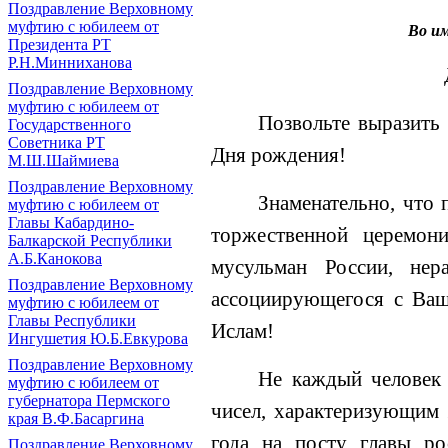
Поздравление Верховному
муфтию с юбилеем от
Во им
Президента РТ
Р.Н.Минниханова
Поздравление Верховному
муфтию с юбилеем от
Позвольте выразить
Государственного
Советника РТ
Дня рождения!
М.Ш.Шаймиева
Поздравление Верховному
Знаменательно, что 
муфтию с юбилеем от
Главы Кабардино-
торжественной церемони
Балкарской Республики
А.Б.Канокова
мусульман России, не
Поздравление Верховному
ассоциирующегося с Ваш
муфтию с юбилеем от
Главы Республики
Ислам!
Ингушетия Ю.Б.Евкурова
Поздравление Верховному
Не каждый человек 
муфтию с юбилеем от
губернатора Пермского
чисел, характеризующим 
края В.Ф.Басаргина
года на посту главы р
Поздравление Верховному