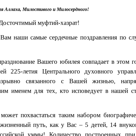
я Аллаха, Милостивого и Милосердного!
Досточтимый муфтий-хазрат!
 Вам наши самые сердечные поздравления по с
празднование Вашего юбилея совпадает в этом г
ей 225-летия Центрального духовного управл
разрывно связанного с Вашей жизнью, напр
им именем для тех, кто исповедует в нашей с
может похвастаться таким набором биографич
жизненный путь, как у Вас – 5 детей, 14 внуко
оссийской уммы! Количество построенных при