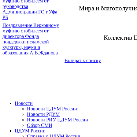
муфтию с юбилеем от
руководства
Мира и благополучи
Администрации ГО г.Уфа
РБ
Поздравление Верховному
муфтию с юбилеем от
директора Фонда
Коллектив 
поддержки исламской
культуры, науки и
образования А.В.Жданова
Возврат к списку
Новости
Новости ЦДУМ России
Новости РДУМ
Новости РИУ ЦДУМ России
Обзор СМИ
ЦДУМ России
Справка о ЦДУМ России