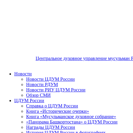
Центральное духовное управление мусульман 
Новости
Новости ЦДУМ России
Новости РДУМ
Новости РИУ ЦДУМ России
Обзор СМИ
ЦДУМ России
Справка о ЦДУМ России
Книга «Исторические очерки»
Книга «Мусульманское духовное собрание»
«Панорама Башкортостана» о ЦДУМ России
Награды ЦДУМ России
История ЦДУМ России в фотографиях