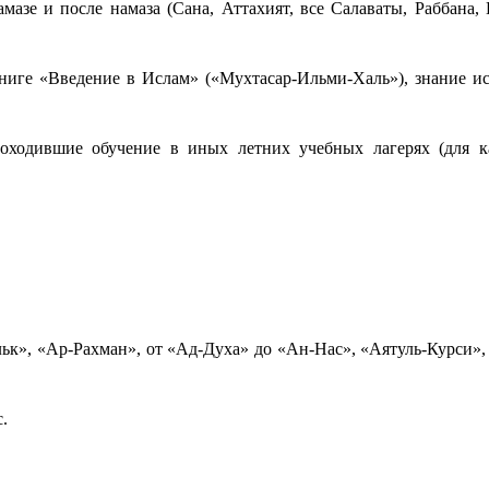
мазе и после намаза (Сана, Аттахият, все Салаваты, Раббана, 
ниге «Введение в Ислам» («Мухтасар-Ильми-Халь»), знание и
оходившие обучение в иных летних учебных лагерях (для 
ьк», «Ар-Рахман», от «Ад-Духа» до «Ан-Нас», «Аятуль-Курси»,
.