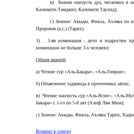
в) Знание наизусть дуа, читаемых в на
Калимати-Тамджит, Калимати Таухид);
г) Знание: Акыды, Фикха, Ахляка по к
Пророков (а.с.) (Тарих).
3) 3-яя номинация - дети и подростки пр
номинации не больше 3-х человек);
Объем знаний:
а) Чтение сур «Аль-Бакара», «Аль-Гимран»;
б) Объяснение таджвида в прочтенных аятах;
в) Чтение наизусть сур «Аль-Ясин», «Аль-Мул
Бакара» с 1-го по 5-й аят (Алиф Лям Мим);
г) Знание: Акыды, Фикха, Ахляка Тарих, Хадис
Возврат к списку