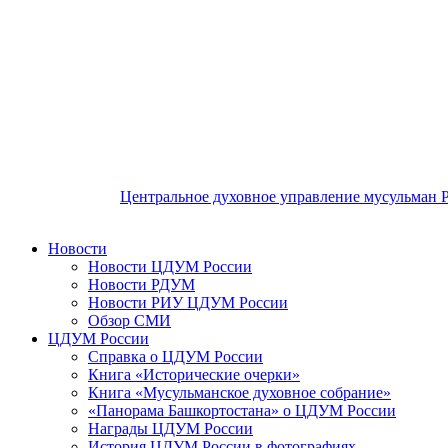
Центральное духовное управление мусульман 
Новости
Новости ЦДУМ России
Новости РДУМ
Новости РИУ ЦДУМ России
Обзор СМИ
ЦДУМ России
Справка о ЦДУМ России
Книга «Исторические очерки»
Книга «Мусульманское духовное собрание»
«Панорама Башкортостана» о ЦДУМ России
Награды ЦДУМ России
История ЦДУМ России в фотографиях