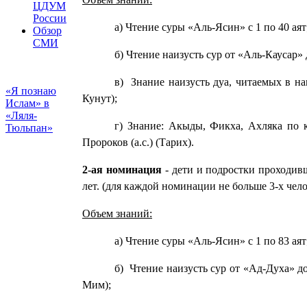
ЦДУМ
России
а) Чтение суры «Аль-Ясин» с 1 по 40 аят
Обзор
СМИ
б) Чтение наизусть сур от «Аль-Каусар»
в) Знание наизусть дуа, читаемых в нам
«Я познаю
Кунут);
Ислам» в
«Ляля-
г) Знание: Акыды, Фикха, Ахляка по 
Тюльпан»
Пророков (а.с.) (Тарих).
2-ая номинация
- дети и подростки проходи
лет. (для каждой номинации не больше 3-х чело
Объем знаний:
а) Чтение суры «Аль-Ясин» с 1 по 83 аят
б) Чтение наизусть сур от «Ад-Духа» д
Мим);