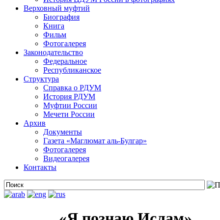
Верховный муфтий
Биография
Книга
Фильм
Фотогалерея
Законодательство
Федеральное
Республиканское
Структура
Справка о РДУМ
История РДУМ
Муфтии России
Мечети России
Архив
Документы
Газета «Маглюмат аль-Булгар»
Фотогалерея
Видеогалерея
Контакты
«Я познаю Ислам»