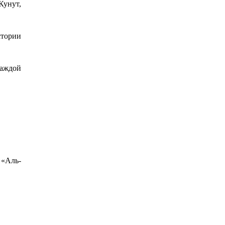
Кунут,
стории
каждой
 «Аль-