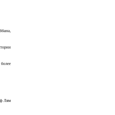
ббана,
стории
 более
иф Лям