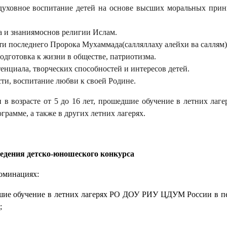
 духовное воспитание детей на основе высших моральных при
 и знаниямоснов религии Ислам.
и последнего Пророка Мухаммада(салляллаху алейхи ва саллям)
дготовка к жизни в обществе, патриотизма.
енциала, творческих способностей и интересов детей.
ти, воспитание любви к своей Родине.
 в возрасте от 5 до 16 лет, прошедшие обучение в летних лаге
мме, а также в других летних лагерях.
едения детско-юношеского конкурса
номинациях:
вшие обучение в летних лагерях РО ДОУ РИУ ЦДУМ России в п
;