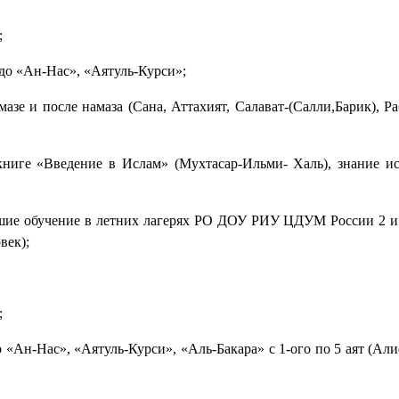
;
 до «Ан-Нас», «Аятуль-Курси»;
азе и после намаза (Сана, Аттахият, Салават-(Салли,Барик), Ра
книге «Введение в Ислам» (Мухтасар-Ильми- Халь), знание и
вшие обучение в летних лагерях РО ДОУ РИУ ЦДУМ России 2 и
век);
;
о «Ан-Нас», «Аятуль-Курси», «Аль-Бакара» с 1-ого по 5 аят (Ал