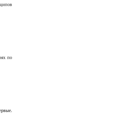
нципов
рях по
ервые.