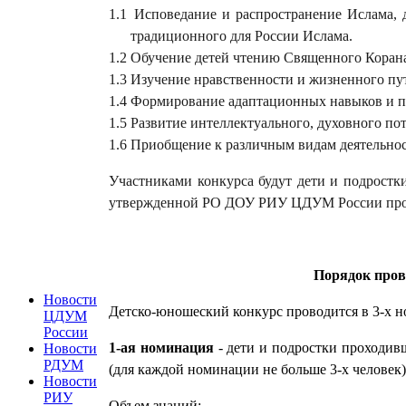
1.1
Исповедание и распространение Ислама,
традиционного для России Ислама.
1.2
Обучение детей чтению Священного Корана
1.3
Изучение нравственности и жизненного пут
1.4
Формирование адаптационных навыков и по
1.5
Развитие интеллектуального, духовного пот
1.6
Приобщение к различным видам деятельнос
Участниками конкурса будут дети и подростки
утвержденной РО ДОУ РИУ ЦДУМ России програ
Порядок пров
Новости
Детско-юношеский конкурс проводится в 3-х 
ЦДУМ
России
1-ая номинация
- дети и подростки проходи
Новости
РДУМ
(для каждой номинации не больше 3-х человек)
Новости
РИУ
Объем знаний: