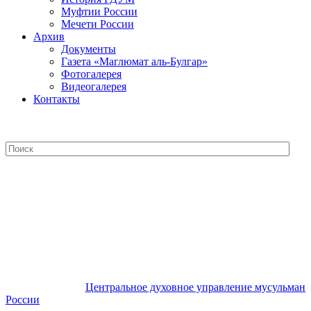
Муфтии России
Мечети России
Архив
Документы
Газета «Маглюмат аль-Булгар»
Фотогалерея
Видеогалерея
Контакты
Центральное духовное управление
мусульман России
Центральное духовное управление мусульман
России