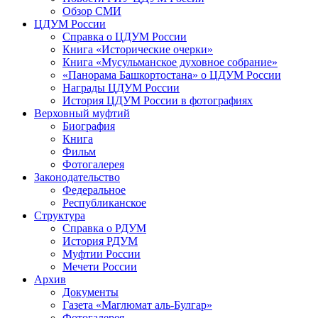
Обзор СМИ
ЦДУМ России
Справка о ЦДУМ России
Книга «Исторические очерки»
Книга «Мусульманское духовное собрание»
«Панорама Башкортостана» о ЦДУМ России
Награды ЦДУМ России
История ЦДУМ России в фотографиях
Верховный муфтий
Биография
Книга
Фильм
Фотогалерея
Законодательство
Федеральное
Республиканское
Структура
Справка о РДУМ
История РДУМ
Муфтии России
Мечети России
Архив
Документы
Газета «Маглюмат аль-Булгар»
Фотогалерея