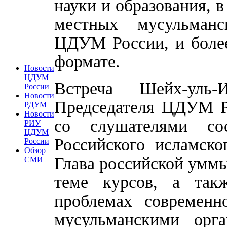
науки и образования, 
местных мусульманс
ЦДУМ России, и более
формате.
Новости
ЦДУМ
Встреча Шейх-уль-
России
Новости
Председателя ЦДУМ Р
РДУМ
Новости
со слушателями со
РИУ
ЦДУМ
Российского исламск
России
Обзор
Глава российской умм
СМИ
теме курсов, а так
проблемах современн
мусульманскими орг