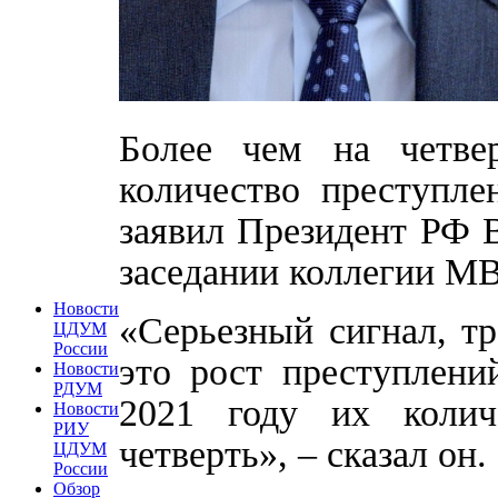
Более чем на четве
количество преступле
заявил Президент РФ 
заседании коллегии МВ
Новости
«Серьезный сигнал, т
ЦДУМ
России
это рост преступлени
Новости
РДУМ
2021 году их колич
Новости
РИУ
четверть», – сказал он.
ЦДУМ
России
Обзор