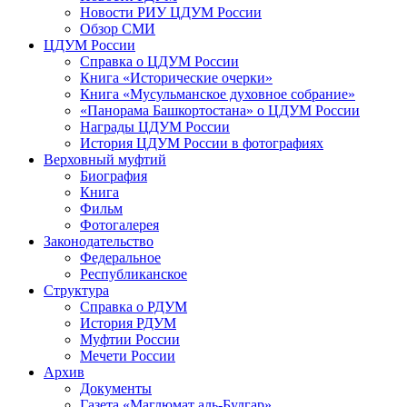
Новости РИУ ЦДУМ России
Обзор СМИ
ЦДУМ России
Справка о ЦДУМ России
Книга «Исторические очерки»
Книга «Мусульманское духовное собрание»
«Панорама Башкортостана» о ЦДУМ России
Награды ЦДУМ России
История ЦДУМ России в фотографиях
Верховный муфтий
Биография
Книга
Фильм
Фотогалерея
Законодательство
Федеральное
Республиканское
Структура
Справка о РДУМ
История РДУМ
Муфтии России
Мечети России
Архив
Документы
Газета «Маглюмат аль-Булгар»