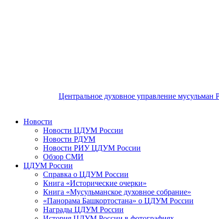
Центральное духовное управление мусульман 
Новости
Новости ЦДУМ России
Новости РДУМ
Новости РИУ ЦДУМ России
Обзор СМИ
ЦДУМ России
Справка о ЦДУМ России
Книга «Исторические очерки»
Книга «Мусульманское духовное собрание»
«Панорама Башкортостана» о ЦДУМ России
Награды ЦДУМ России
История ЦДУМ России в фотографиях