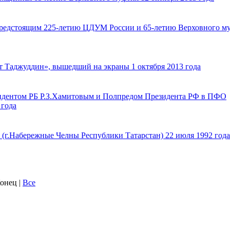
предстоящим 225-летию ЦДУМ России и 65-летию Верховного м
 Таджуддин», вышедший на экраны 1 октября 2013 года
зидентом РБ Р.З.Хамитовым и Полпредом Президента РФ в ПФО
 года
 (г.Набережные Челны Республики Татарстан) 22 июля 1992 года
 Конец
|
Все