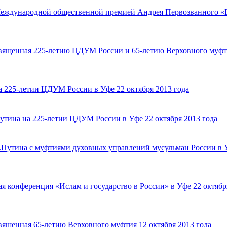
еждународной общественной премией Андрея Первозванного «
священная 225-летию ЦДУМ России и 65-летию Верховного муфт
 225-летии ЦДУМ России в Уфе 22 октября 2013 года
тина на 225-летии ЦДУМ России в Уфе 22 октября 2013 года
.Путина с муфтиями духовных управлений мусульман России в 
я конференция «Ислам и государство в России» в Уфе 22 октябр
вященная 65-летию Верховного муфтия 12 октября 2013 года