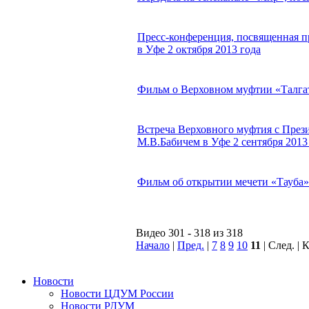
Пресс-конференция, посвященная 
в Уфе 2 октября 2013 года
Фильм о Верховном муфтии «Талгат
Встреча Верховного муфтия с Пре
М.В.Бабичем в Уфе 2 сентября 2013
Фильм об открытии мечети «Тауба»
Видео 301 - 318 из 318
Начало
|
Пред.
|
7
8
9
10
11
| След. |
Новости
Новости ЦДУМ России
Новости РДУМ