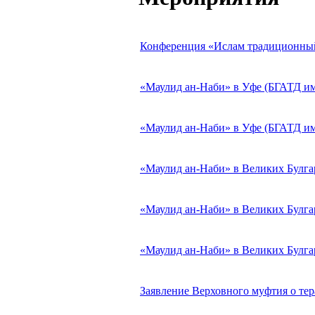
Конференция «Ислам традиционный
«Маулид ан-Наби» в Уфе (БГАТД име
«Маулид ан-Наби» в Уфе (БГАТД име
«Маулид ан-Наби» в Великих Булгара
«Маулид ан-Наби» в Великих Булгара
«Маулид ан-Наби» в Великих Булгара
Заявление Верховного муфтия о тера