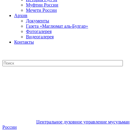
Муфтии России
Мечети России
Архив
Документы
Газета «Маглюмат аль-Булгар»
Фотогалерея
Видеогалерея
Контакты
Центральное духовное управление
мусульман России
Центральное духовное управление мусульман
России