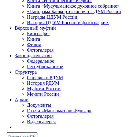
Книга «Исторические очерки»
Книга «Мусульманское духовное собрание»
«Панорама Башкортостана» о ЦДУМ России
Награды ЦДУМ России
История ЦДУМ России в фотографиях
Верховный муфтий
Биография
Книга
Фильм
Фотогалерея
Законодательство
Федеральное
Республиканское
Структура
Справка о РДУМ
История РДУМ
Муфтии России
Мечети России
Архив
Документы
Газета «Маглюмат аль-Булгар»
Фотогалерея
Видеогалерея