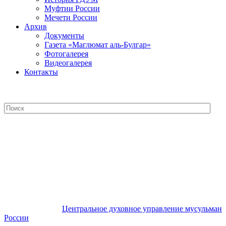
Муфтии России
Мечети России
Архив
Документы
Газета «Маглюмат аль-Булгар»
Фотогалерея
Видеогалерея
Контакты
Центральное духовное управление
мусульман России
Центральное духовное управление мусульман
России