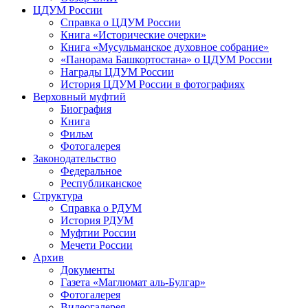
ЦДУМ России
Справка о ЦДУМ России
Книга «Исторические очерки»
Книга «Мусульманское духовное собрание»
«Панорама Башкортостана» о ЦДУМ России
Награды ЦДУМ России
История ЦДУМ России в фотографиях
Верховный муфтий
Биография
Книга
Фильм
Фотогалерея
Законодательство
Федеральное
Республиканское
Структура
Справка о РДУМ
История РДУМ
Муфтии России
Мечети России
Архив
Документы
Газета «Маглюмат аль-Булгар»
Фотогалерея
Видеогалерея