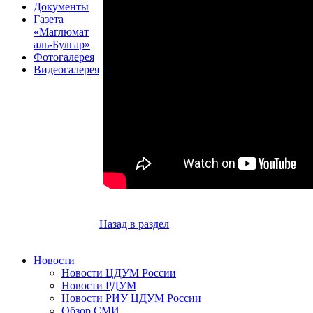
Документы
Газета
«Маглюмат
аль-Булгар»
Фотогалерея
Видеогалерея
Назад в раздел
Новости
Новости ЦДУМ России
Новости РДУМ
Новости РИУ ЦДУМ России
Обзор СМИ