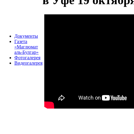
в Уфе 19 октября
Документы
Газета
«Маглюмат
аль-Булгар»
Фотогалерея
Видеогалерея