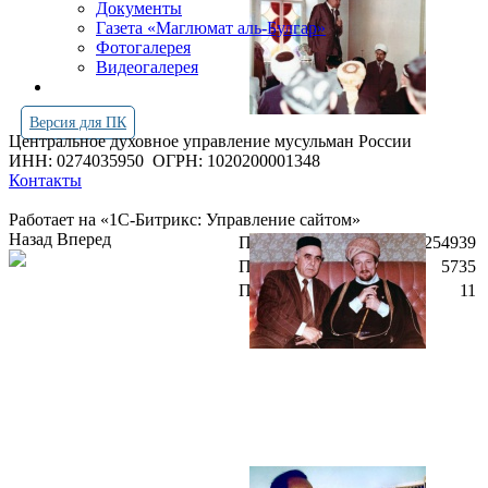
Документы
Газета «Маглюмат аль-Булгар»
Фотогалерея
Видеогалерея
Версия для ПК
Центральное духовное управление мусульман России
ИНН: 0274035950
ОГРН: 1020200001348
Контакты
Работает на «1С-Битрикс: Управление сайтом»
Назад
Вперед
Просмотров всего:
4254939
Посетителей сегодня:
5735
Посетителей в онлайн:
11