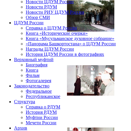
Новости ЦДУМ России
Новости РДУМ
Новости РИУ ЦДУМ России
Обзор СМИ
ЦДУМ России
Справка о ЦДУМ России
Книга «Исторические очерки»
Книга «Мусульманское духовное собрание»
«Панорама Башкортостана» о ЦДУМ России
Награды ЦДУМ России
История ЦДУМ России в фотографиях
Верховный муфтий
Биография
Книга
Фильм
Фотогалерея
Законодательство
Федеральное
Республиканское
Структура
Справка о РДУМ
История РДУМ
Муфтии России
Мечети России
Архив