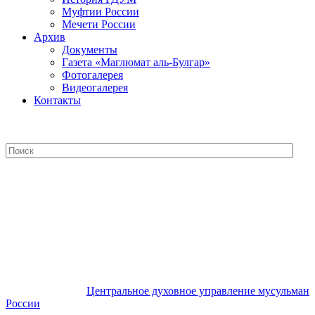
Муфтии России
Мечети России
Архив
Документы
Газета «Маглюмат аль-Булгар»
Фотогалерея
Видеогалерея
Контакты
Центральное духовное управление
мусульман России
Центральное духовное управление мусульман
России