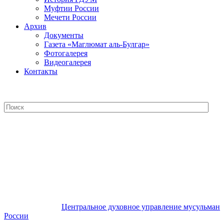
Муфтии России
Мечети России
Архив
Документы
Газета «Маглюмат аль-Булгар»
Фотогалерея
Видеогалерея
Контакты
Центральное духовное управление
мусульман России
Центральное духовное управление мусульман
России