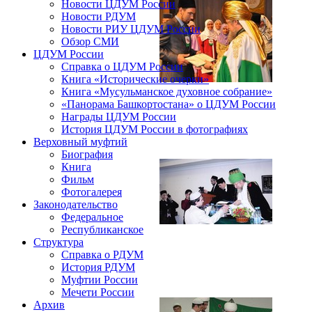
Новости ЦДУМ России
Новости РДУМ
Новости РИУ ЦДУМ России
Обзор СМИ
ЦДУМ России
Справка о ЦДУМ России
Книга «Исторические очерки»
Книга «Мусульманское духовное собрание»
«Панорама Башкортостана» о ЦДУМ России
Награды ЦДУМ России
История ЦДУМ России в фотографиях
Верховный муфтий
Биография
Книга
Фильм
Фотогалерея
Законодательство
Федеральное
Республиканское
Структура
Справка о РДУМ
История РДУМ
Муфтии России
Мечети России
Архив