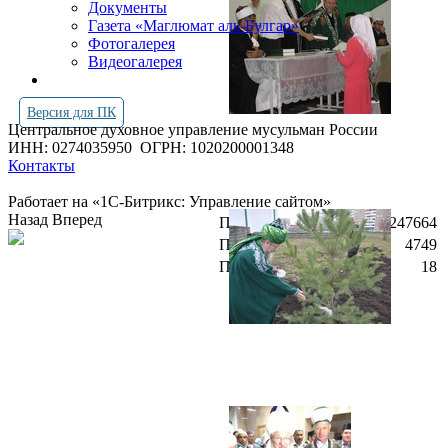
Документы
Газета «Маглюмат аль-Булгар»
Фотогалерея
Видеогалерея
Версия для ПК
Центральное духовное управление мусульман России
ИНН: 0274035950
ОГРН: 1020200001348
Контакты
Работает на «1С-Битрикс: Управление сайтом»
Назад
Вперед
Просмотров всего:
4247664
Посетителей сегодня:
4749
Посетителей в онлайн:
18