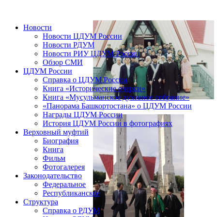
Новости
Новости ЦДУМ России
Новости РДУМ
Новости РИУ ЦДУМ России
Обзор СМИ
ЦДУМ России
Справка о ЦДУМ России
Книга «Исторические очерки»
Книга «Мусульманское духовное собрание»
«Панорама Башкортостана» о ЦДУМ России
Награды ЦДУМ России
История ЦДУМ России в фотографиях
Верховный муфтий
Биография
Книга
Фильм
Фотогалерея
Законодательство
Федеральное
Республиканское
Структура
Справка о РДУМ