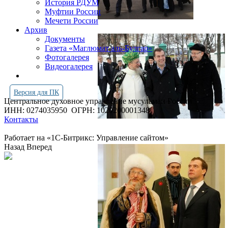
История РДУМ
Муфтии России
Мечети России
Архив
Документы
Газета «Маглюмат аль-Булгар»
Фотогалерея
Видеогалерея
Версия для ПК
Центральное духовное управление мусульман России
ИНН: 0274035950
ОГРН: 1020200001348
Контакты
Работает на «1С-Битрикс: Управление сайтом»
Назад
Вперед
Просмотров всего:
4251070
Посетителей сегодня:
1542
Посетителей в онлайн:
12