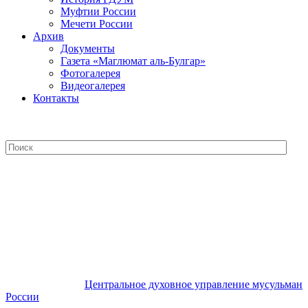
Муфтии России
Мечети России
Архив
Документы
Газета «Маглюмат аль-Булгар»
Фотогалерея
Видеогалерея
Контакты
Центральное духовное управление
мусульман России
Центральное духовное управление мусульман
России