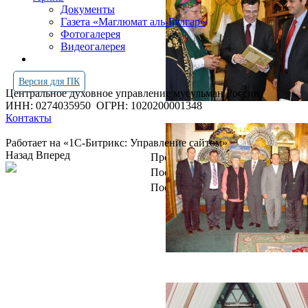
Документы
Газета «Маглюмат аль-Булгар»
Фотогалерея
Видеогалерея
Версия для ПК
Центральное духовное управление мусульман России
ИНН: 0274035950
ОГРН: 1020200001348
Контакты
Работает на «1С-Битрикс: Управление сайтом»
Назад
Вперед
Просмотров всего:
4246025
Посетителей сегодня:
3011
Посетителей в онлайн:
19