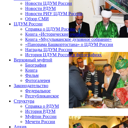
Новости ЦДУМ России
Новости РДУМ
Новости РИУ ЦДУМ России
Обзор СМИ
ЦДУМ России
Справка о ЦДУМ России
Книга «Исторические очерки»
Книга «Мусульманское духовное собрание»
«Панорама Башкортостана» о ЦДУМ России
Награды ЦДУМ России
История ЦДУМ России в фотографиях
Верховный муфтий
Биография
Книга
Фильм
Фотогалерея
Законодательство
Федеральное
Республиканское
Структура
Справка о РДУМ
История РДУМ
Муфтии России
Мечети России
Архив