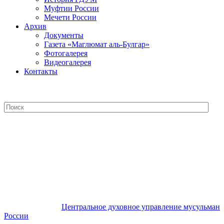
Муфтии России
Мечети России
Архив
Документы
Газета «Маглюмат аль-Булгар»
Фотогалерея
Видеогалерея
Контакты
Центральное духовное управление
мусульман России
Центральное духовное управление мусульман
России