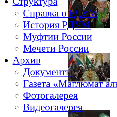
Структура
Справка о РДУМ
История РДУМ
Муфтии России
Мечети России
Архив
Документы
Газета «Маглюмат ал
Фотогалерея
Видеогалерея