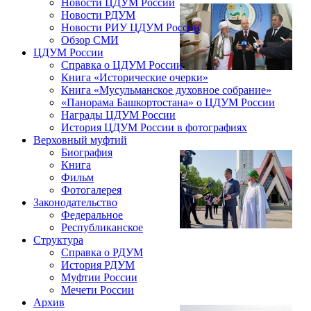
Новости ЦДУМ России
Новости РДУМ
Новости РИУ ЦДУМ России
Обзор СМИ
ЦДУМ России
Справка о ЦДУМ России
Книга «Исторические очерки»
Книга «Мусульманское духовное собрание»
«Панорама Башкортостана» о ЦДУМ России
Награды ЦДУМ России
История ЦДУМ России в фотографиях
Верховный муфтий
Биография
Книга
Фильм
Фотогалерея
Законодательство
Федеральное
Республиканское
Структура
Справка о РДУМ
История РДУМ
Муфтии России
Мечети России
Архив