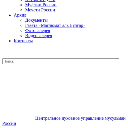
Муфтии России
Мечети России
Архив
Документы
Газета «Маглюмат аль-Булгар»
Фотогалерея
Видеогалерея
Контакты
Центральное духовное управление
мусульман России
Центральное духовное управление мусульман
России