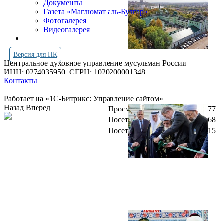
Документы
Газета «Маглюмат аль-Булгар»
Фотогалерея
Видеогалерея
Версия для ПК
Центральное духовное управление мусульман России
ИНН: 0274035950
ОГРН: 1020200001348
Контакты
Работает на «1С-Битрикс: Управление сайтом»
Назад
Вперед
Просмотров всего:
4256977
Посетителей сегодня:
2068
Посетителей в онлайн:
15