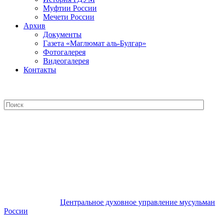
Муфтии России
Мечети России
Архив
Документы
Газета «Маглюмат аль-Булгар»
Фотогалерея
Видеогалерея
Контакты
Центральное духовное управление
мусульман России
Центральное духовное управление мусульман
России