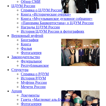
Обзор СМИ
ЦДУМ России
Справка о ЦДУМ России
Книга «Исторические очерки»
Книга «Мусульманское духовное собрание»
«Панорама Башкортостана» о ЦДУМ России
Награды ЦДУМ России
История ЦДУМ России в фотографиях
Верховный муфтий
Биография
Книга
Фильм
Фотогалерея
Законодательство
Федеральное
Республиканское
Структура
Справка о РДУМ
История РДУМ
Муфтии России
Мечети России
Архив
Документы
Газета «Маглюмат аль-Булгар»
Фотогалерея