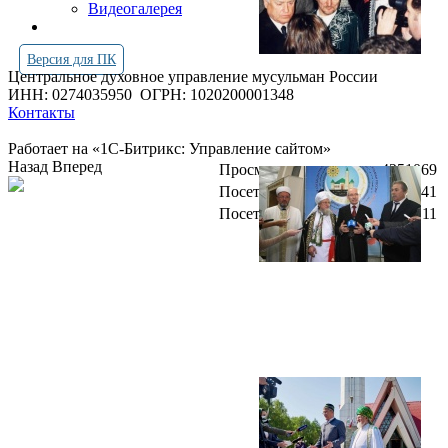
Видеогалерея
Версия для ПК
Центральное духовное управление мусульман России
ИНН: 0274035950
ОГРН: 1020200001348
Контакты
Работает на «1С-Битрикс: Управление сайтом»
Назад
Вперед
Просмотров всего:
4251069
Посетителей сегодня:
1541
Посетителей в онлайн:
11