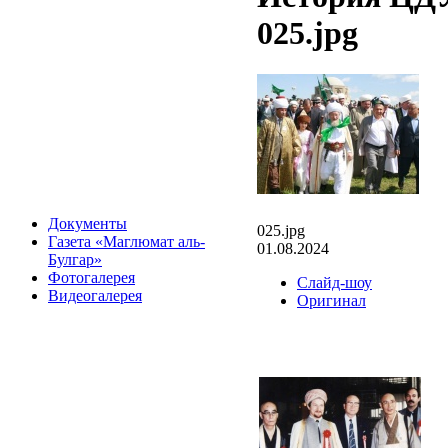
025.jpg
Документы
025.jpg
Газета «Маглюмат аль-
01.08.2024
Булгар»
Фотогалерея
Слайд-шоу
Видеогалерея
Оригинал