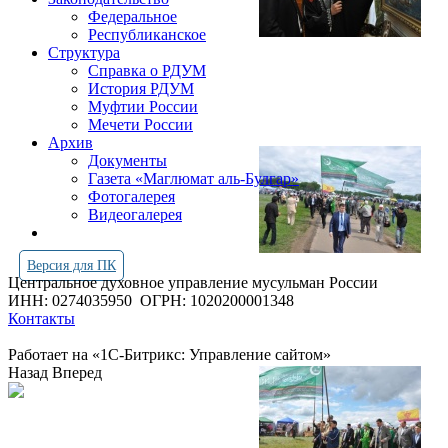
Федеральное
Республиканское
Структура
Справка о РДУМ
История РДУМ
Муфтии России
Мечети России
Архив
Документы
Газета «Маглюмат аль-Булгар»
Фотогалерея
Видеогалерея
Версия для ПК
Центральное духовное управление мусульман России
ИНН: 0274035950
ОГРН: 1020200001348
Контакты
Работает на «1С-Битрикс: Управление сайтом»
Назад
Вперед