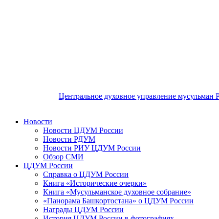
Центральное духовное управление мусульман 
Новости
Новости ЦДУМ России
Новости РДУМ
Новости РИУ ЦДУМ России
Обзор СМИ
ЦДУМ России
Справка о ЦДУМ России
Книга «Исторические очерки»
Книга «Мусульманское духовное собрание»
«Панорама Башкортостана» о ЦДУМ России
Награды ЦДУМ России
История ЦДУМ России в фотографиях