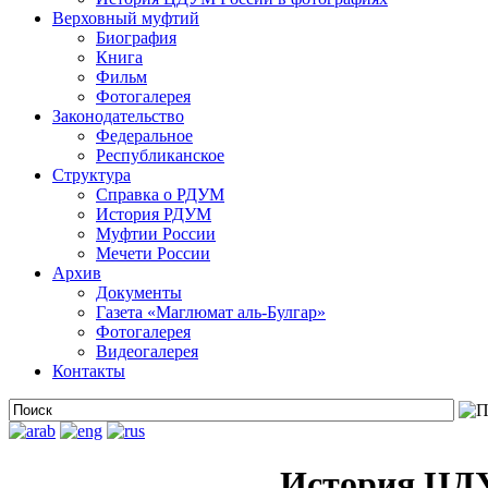
Верховный муфтий
Биография
Книга
Фильм
Фотогалерея
Законодательство
Федеральное
Республиканское
Структура
Справка о РДУМ
История РДУМ
Муфтии России
Мечети России
Архив
Документы
Газета «Маглюмат аль-Булгар»
Фотогалерея
Видеогалерея
Контакты
История ЦДУ