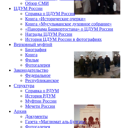
Обзор СМИ
ЦДУМ России
Справка о ЦДУМ России
Книга «Исторические очерки»
Книга «Мусульманское духовное собрание»
«Панорама Башкортостана» о ЦДУМ России
Награды ЦДУМ России
История ЦДУМ России в фотографиях
Верховный муфтий
Биография
Книга
Фильм
Фотогалерея
Законодательство
Федеральное
Республиканское
Структура
Справка о РДУМ
История РДУМ
Муфтии России
Мечети России
Архив
Документы
Газета «Маглюмат аль-Булгар»
Фотогалерея