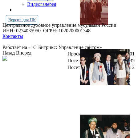
Видеогалерея
Версия для ПК
Центральное духовное управление мусульман России
ИНН: 0274035950
ОГРН: 1020200001348
Контакты
Работает на «1С-Битрикс: Управление сайтом»
Назад
Вперед
Просмотров всего:
4245501
Посетителей сегодня:
2435
Посетителей в онлайн:
12