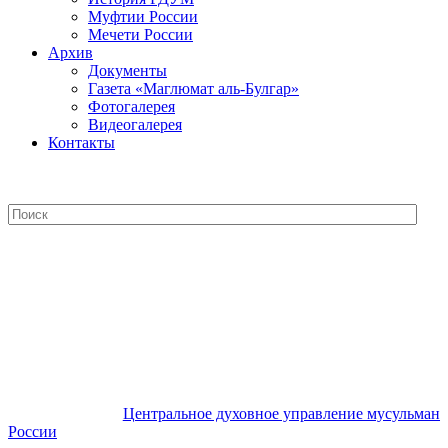
Муфтии России
Мечети России
Архив
Документы
Газета «Маглюмат аль-Булгар»
Фотогалерея
Видеогалерея
Контакты
Центральное духовное управление
мусульман России
Центральное духовное управление мусульман
России