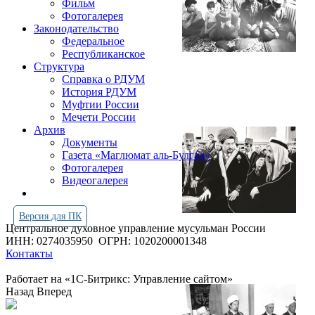
Фильм
Фотогалерея
Законодательство
Федеральное
Республиканское
Структура
Справка о РДУМ
История РДУМ
Муфтии России
Мечети России
Архив
Документы
Газета «Маглюмат аль-Булгар»
Фотогалерея
Видеогалерея
Версия для ПК
Центральное духовное управление мусульман России
ИНН: 0274035950
ОГРН: 1020200001348
Контакты
Работает на «1С-Битрикс: Управление сайтом»
Назад
Вперед