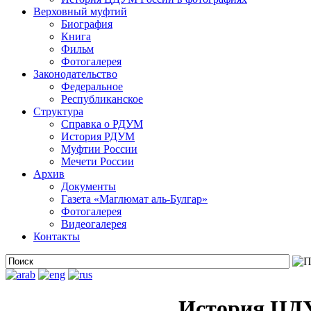
Верховный муфтий
Биография
Книга
Фильм
Фотогалерея
Законодательство
Федеральное
Республиканское
Структура
Справка о РДУМ
История РДУМ
Муфтии России
Мечети России
Архив
Документы
Газета «Маглюмат аль-Булгар»
Фотогалерея
Видеогалерея
Контакты
История ЦДУ