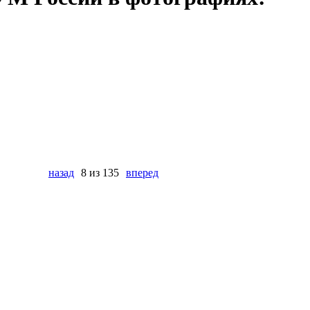
назад
8 из 135
вперед