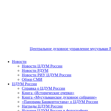
Центральное духовное управление мусульман 
Новости
Новости ЦДУМ России
Новости РДУМ
Новости РИУ ЦДУМ России
Обзор СМИ
ЦДУМ России
Справка о ЦДУМ России
Книга «Исторические очерки»
Книга «Мусульманское духовное собрание»
«Панорама Башкортостана» о ЦДУМ России
Награды ЦДУМ России
История ЦДУМ России в фотографиях