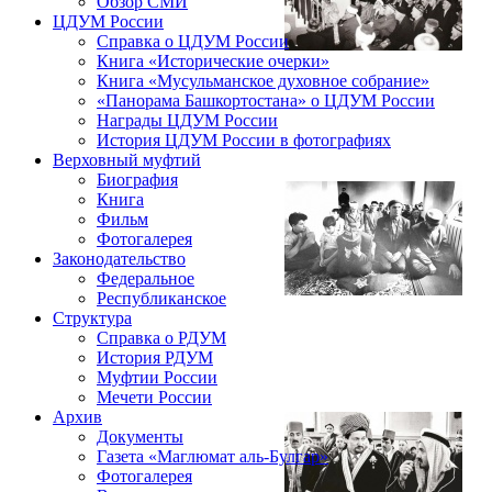
Обзор СМИ
ЦДУМ России
Справка о ЦДУМ России
Книга «Исторические очерки»
Книга «Мусульманское духовное собрание»
«Панорама Башкортостана» о ЦДУМ России
Награды ЦДУМ России
История ЦДУМ России в фотографиях
Верховный муфтий
Биография
Книга
Фильм
Фотогалерея
Законодательство
Федеральное
Республиканское
Структура
Справка о РДУМ
История РДУМ
Муфтии России
Мечети России
Архив
Документы
Газета «Маглюмат аль-Булгар»
Фотогалерея