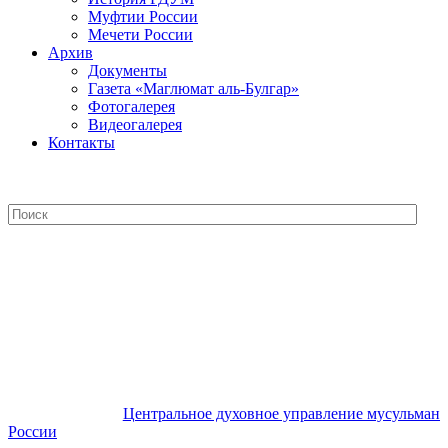
Муфтии России
Мечети России
Архив
Документы
Газета «Маглюмат аль-Булгар»
Фотогалерея
Видеогалерея
Контакты
Центральное духовное управление
мусульман России
Центральное духовное управление мусульман
России