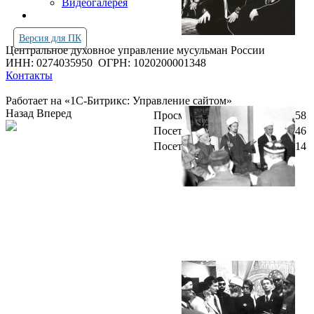
Видеогалерея
Версия для ПК
Центральное духовное управление мусульман России
ИНН: 0274035950
ОГРН: 1020200001348
Контакты
Работает на «1С-Битрикс: Управление сайтом»
Назад
Вперед
Просмотров всего:
4251458
Посетителей сегодня:
1946
Посетителей в онлайн:
14