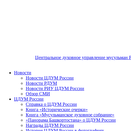
Центральное духовное управление мусульман 
Новости
Новости ЦДУМ России
Новости РДУМ
Новости РИУ ЦДУМ России
Обзор СМИ
ЦДУМ России
Справка о ЦДУМ России
Книга «Исторические очерки»
Книга «Мусульманское духовное собрание»
«Панорама Башкортостана» о ЦДУМ России
Награды ЦДУМ России
История ЦДУМ России в фотографиях