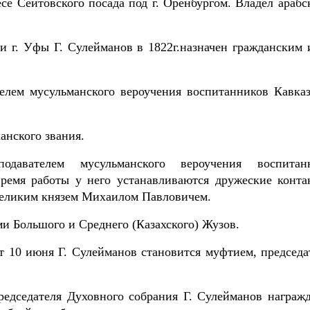
есе Сеитовского посада под г. Оренбургом. Владел арабс
и г. Уфы Г. Сулейманов в 1822г.назначен гражданским 
елем мусульманского вероучения воспитанников Кавказ
анского звания.
давателем мусульманского вероучения воспитан
время работы у него устанавливаются дружеские конта
великим князем Михаилом Павловичем.
ами Большого и Среднего (Казахского) Жузов.
от 10 июня Г. Сулейманов становится муфтием, председа
редседателя Духовного собрания Г. Сулейманов награжд