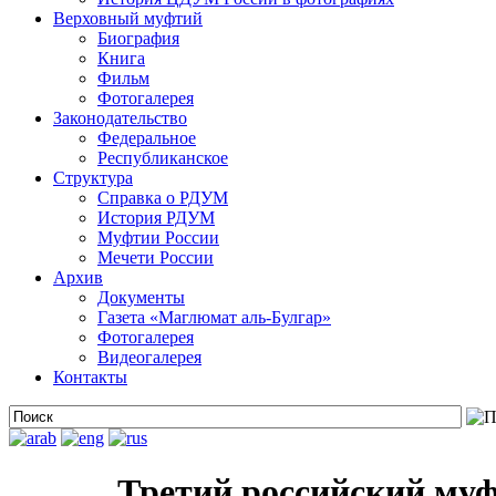
Верховный муфтий
Биография
Книга
Фильм
Фотогалерея
Законодательство
Федеральное
Республиканское
Структура
Справка о РДУМ
История РДУМ
Муфтии России
Мечети России
Архив
Документы
Газета «Маглюмат аль-Булгар»
Фотогалерея
Видеогалерея
Контакты
Третий российский му