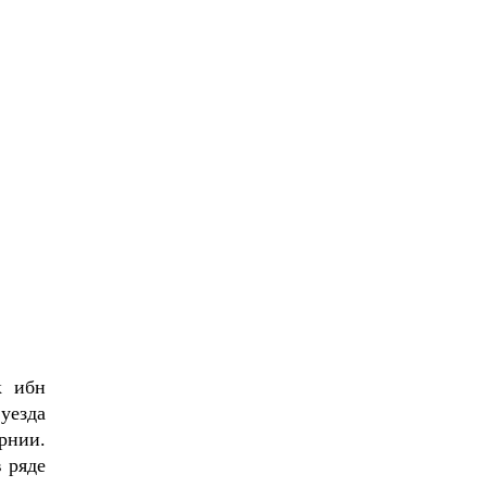
к ибн
уезда
рнии.
в ряде