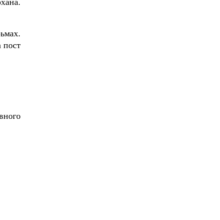
хана.
ьмах.
 пост
вного