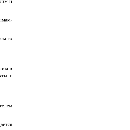
ким и
имам-
ского
ников
кты с
телем
ается