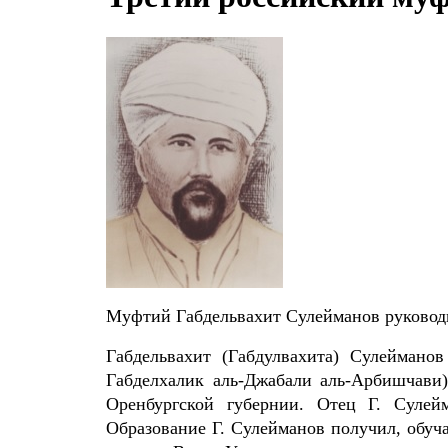
Муфтий Габдельвахит Сулейманов руководи
Габдельвахит (Габдулвахита) Сулейман
Габделхалик аль-Джабали аль-Арбишчави) 
Оренбургской губернии. Отец Г. Сулей
Образование Г. Сулейманов получил, обучая