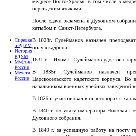
медресе Волго-Уралья, в том числе в медр
персидским языками.
После сдачи экзамена в Духовном собрани
хатыбом г. Санкт-Петербурга.
В 1828г. Сулейманов назначен преподават
Справка
о РДУМ
полуэскадрона.
История
РДУМ
1831 г. – Имам Г. Сулейманов удостоен тарх
Муфтии
России
В 1835г. Сулейманов назначен препо
Мечети
России
Царскосельского кадетского корпуса. Во 
начальником военных учебных заведений 
В 1826 г. участововал в переговорах с хан
В 1840 г. по указу императора Николая I 
Духовного собрания.
В 1849 г. за успешную работу на посту п