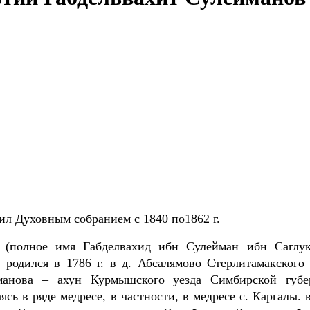
л Духовным собранием с 1840 по1862 г.
ов (полное имя Габделвахид ибн Сулейман ибн Саглу
родился в 1786 г. в д. Абсалямово Стерлитамакского 
манова – ахун Курмышского уезда Симбирской губе
сь в ряде медресе, в частности, в медресе с. Каргалы. 