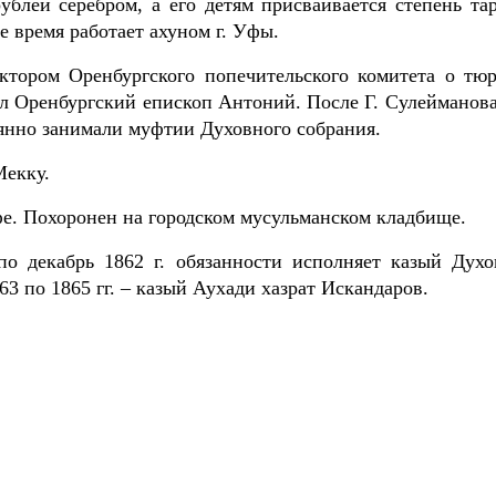
блей серебром, а его детям присваивается степень тар
 время работает ахуном г. Уфы.
ктором Оренбургского попечительского комитета о тюр
ал Оренбургский епископ Антоний. После Г. Сулейманова
оянно занимали муфтии Духовного собрания.
Мекку.
 Уфе. Похоронен на городском мусульманском кладбище.
по декабрь 1862 г. обязанности исполняет казый Духо
63 по 1865 гг. – казый Аухади хазрат Искандаров.