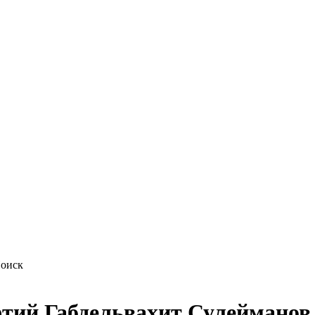
фтий Габдельвахит Сулейманов