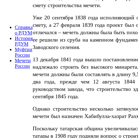
смету строительства мечети.
Уже 20 сентября 1838 года исполняющий о
смету, а 27 февраля 1839 года проект бы
Справка
отличался – мечеть должны была быть похож
о РДУМ
История
ее решили из сруба на каменном фундамен
РДУМ
Заводского селения.
Муфтии
России
13 декабря 1841 года вышло постановление
Мечети
России
надлежало строить без высокого минарета
мечети должны были составлять в длину 9,5
два года, прежде чем 12 августа 184
руководством завода, что строительство з
сентября 1845 года.
Однако строительство несколько затянуло
мечети был назначен Хабибулла-хазрат Рах
Поскольку татарская община увеличивалас
татары в 1908 году подняли вопрос о строи