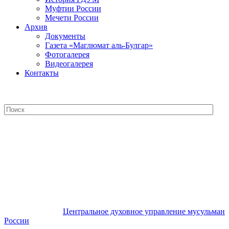
Муфтии России
Мечети России
Архив
Документы
Газета «Маглюмат аль-Булгар»
Фотогалерея
Видеогалерея
Контакты
Центральное духовное управление
мусульман России
Центральное духовное управление мусульман
России