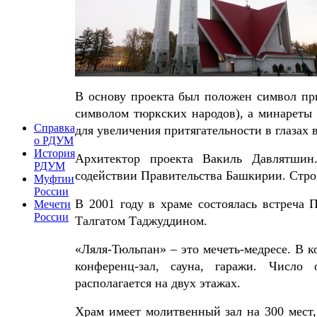
В основу проекта был положен символ пр
символом тюркских народов), а минареты
Справка
для увеличения притягательности в глазах 
о РДУМ
История
Архитектор проекта Вакиль Давлятши
РДУМ
содействии Правительства Башкирии. Стро
Муфтии
России
В 2001 году в храме
состоялась встреча
Мечети
России
Талгатом Таджуддином.
«Ляля-Тюльпан» – это мечеть-медресе. В к
конференц-зал, сауна, гаражи. Число
располагается на двух этажах.
Храм имеет молитвенный зал на 300 мест,