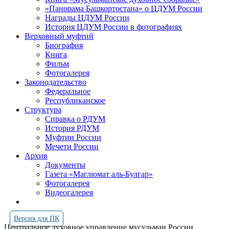
«Панорама Башкортостана» о ЦДУМ России
Награды ЦДУМ России
История ЦДУМ России в фотографиях
Верховный муфтий
Биография
Книга
Фильм
Фотогалерея
Законодательство
Федеральное
Республиканское
Структура
Справка о РДУМ
История РДУМ
Муфтии России
Мечети России
Архив
Документы
Газета «Маглюмат аль-Булгар»
Фотогалерея
Видеогалерея
Версия для ПК
Центральное духовное управление мусульман России