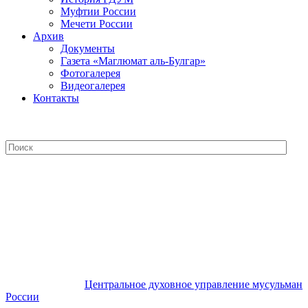
Муфтии России
Мечети России
Архив
Документы
Газета «Маглюмат аль-Булгар»
Фотогалерея
Видеогалерея
Контакты
Центральное духовное управление
мусульман России
Центральное духовное управление мусульман
России