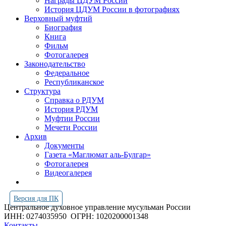
Награды ЦДУМ России
История ЦДУМ России в фотографиях
Верховный муфтий
Биография
Книга
Фильм
Фотогалерея
Законодательство
Федеральное
Республиканское
Структура
Справка о РДУМ
История РДУМ
Муфтии России
Мечети России
Архив
Документы
Газета «Маглюмат аль-Булгар»
Фотогалерея
Видеогалерея
Версия для ПК
Центральное духовное управление мусульман России
ИНН: 0274035950
ОГРН: 1020200001348
Контакты