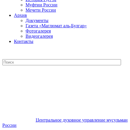
Муфтии России
Мечети России
Архив
Документы
Газета «Маглюмат аль-Булгар»
Фотогалерея
Видеогалерея
Контакты
Центральное духовное управление
мусульман России
Центральное духовное управление мусульман
России