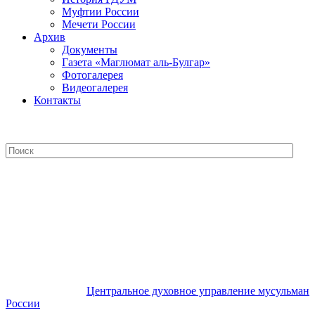
Муфтии России
Мечети России
Архив
Документы
Газета «Маглюмат аль-Булгар»
Фотогалерея
Видеогалерея
Контакты
Центральное духовное управление
мусульман России
Центральное духовное управление мусульман
России