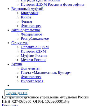
Награды ЦДУМ России
История ЦДУМ России в фотографиях
Верховный муфтий
Биография
Книга
Фильм
Фотогалерея
Законодательство
Федеральное
Республиканское
Структура
Справка о РДУМ
История РДУМ
Муфтии России
Мечети России
Архив
Документы
Газета «Маглюмат аль-Булгар»
Фотогалерея
Видеогалерея
Версия для ПК
Центральное духовное управление мусульман России
ИНН: 0274035950
ОГРН: 1020200001348
Контакты