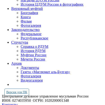
Награды ЦДУМ России
История ЦДУМ России в фотографиях
Верховный муфтий
Биография
Книга
Фильм
Фотогалерея
Законодательство
Федеральное
Республиканское
Структура
Справка о РДУМ
История РДУМ
Муфтии России
Мечети России
Архив
Документы
Газета «Маглюмат аль-Булгар»
Фотогалерея
Видеогалерея
Версия для ПК
Центральное духовное управление мусульман России
ИНН: 0274035950
ОГРН: 1020200001348
Контакты