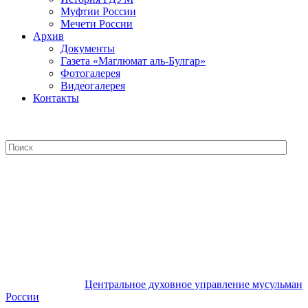
Муфтии России
Мечети России
Архив
Документы
Газета «Маглюмат аль-Булгар»
Фотогалерея
Видеогалерея
Контакты
Центральное духовное управление
мусульман России
Центральное духовное управление мусульман
России