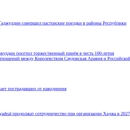
аджуддин совершил пасторские поездки в районы Республики
жуддин посетил торжественный приём в честь 100-летия
тношений между Королевством Саудовская Аравия и Российско
ает пострадавших от наводнения
adeal продолжат сотрудничество при организации Хаджа в 2027