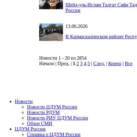
Шейх-уль-Ислам Талгат Сафа Та
России
13.06.2026
В Кармаскалинском районе Респу
Новости 1 - 20 из 2854
Начало | Пред. |
1
2
3
4
5
|
След.
|
Конец
|
Все
Новости
Новости ЦДУМ России
Новости РДУМ
Новости РИУ ЦДУМ России
Обзор СМИ
ЦДУМ России
Справка о ЦДУМ России