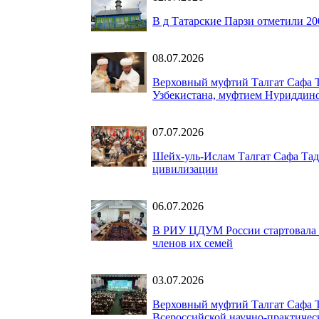
В д Татарские Парзи отметили 20
08.07.2026
Верховный муфтий Талгат Сафа Т
Узбекистана, муфтием Нуриддин
07.07.2026
Шейх-уль-Ислам Талгат Сафа Тад
цивилизации
06.07.2026
В РИУ ЦДУМ России стартовала 
членов их семей
03.07.2026
Верховный муфтий Талгат Сафа 
Всероссийской научно-практичес