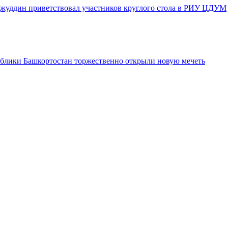
джуддин приветствовал участников круглого стола в РИУ ЦДУМ
блики Башкортостан торжественно открыли новую мечеть