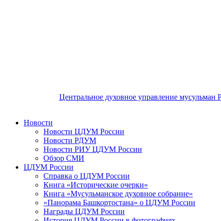
Центральное духовное управление мусульман 
Новости
Новости ЦДУМ России
Новости РДУМ
Новости РИУ ЦДУМ России
Обзор СМИ
ЦДУМ России
Справка о ЦДУМ России
Книга «Исторические очерки»
Книга «Мусульманское духовное собрание»
«Панорама Башкортостана» о ЦДУМ России
Награды ЦДУМ России
История ЦДУМ России в фотографиях