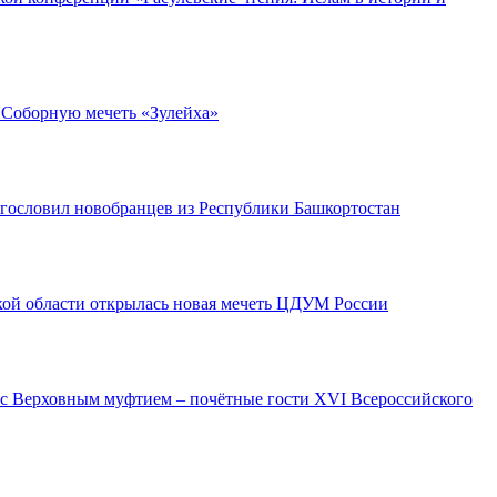
 Соборную мечеть «Зулейха»
гословил новобранцев из Республики Башкортостан
кой области открылась новая мечеть ЦДУМ России
с Верховным муфтием – почётные гости XVI Всероссийского