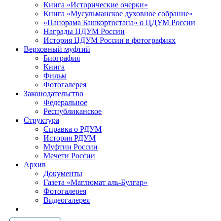
Книга «Исторические очерки»
Книга «Мусульманское духовное собрание»
«Панорама Башкортостана» о ЦДУМ России
Награды ЦДУМ России
История ЦДУМ России в фотографиях
Верховный муфтий
Биография
Книга
Фильм
Фотогалерея
Законодательство
Федеральное
Республиканское
Структура
Справка о РДУМ
История РДУМ
Муфтии России
Мечети России
Архив
Документы
Газета «Маглюмат аль-Булгар»
Фотогалерея
Видеогалерея