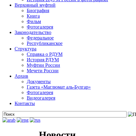
Верховный муфтий
Биография
Книга
Фильм
Фотогалерея
Законодательство
Федеральное
Республиканское
Структура
Справка о РДУМ
История РДУМ
Муфтии России
Мечети России
Архив
Документы
Газета «Маглюмат аль-Булгар»
Фотогалерея
Видеогалерея
Контакты
Новости