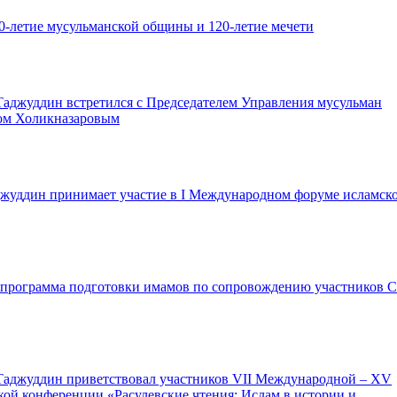
0-летие мусульманской общины и 120-летие мечети
аджуддин встретился с Председателем Управления мусульман
ом Холикназаровым
жуддин принимает участие в I Международном форуме исламск
программа подготовки имамов по сопровождению участников 
Таджуддин приветствовал участников VII Международной – XV
кой конференции «Расулевские чтения: Ислам в истории и